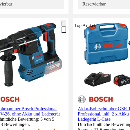
vierbar
Reservierbar
Top Artikel
hrhammer Bosch Professional
Akku-Bohrschrauber GSR 
-26, ohne Akku und Ladegerät
Professional, inkl. 2 x Akk
nittliche Bewertung: 5 von 5
Ladegerät L-Case
. 3 Bewertungen.
Durchschnittliche Bewertung
Sternen. 11 Bewertungen.