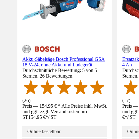
Akku-Säbelsäge Bosch Professional GSA
Ersatza
18 V-24, ohne Akku und Ladegerät
4 Ah
Durchschnittliche Bewertung: 5 von 5
Durchsch
Sternen. 26 Bewertungen.
Sternen
(
26
)
(
17
)
Preis — 154,95 € * Alle Preise inkl. MwSt.
Preis — 
und ggf. zzgl. Versandkosten pro
und ggf.
ST
154,95 €
*
/
ST
€
*
/
ST
Online bestellbar
Online