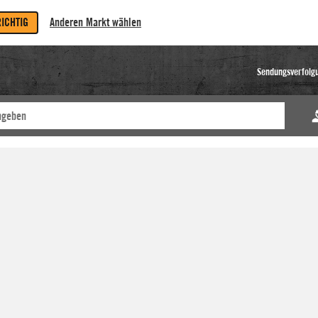
RICHTIG
Anderen Markt wählen
Sendungsverfolg