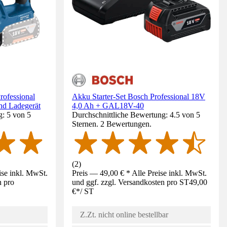
ofessional
Akku Starter-Set Bosch Professional 18V
d Ladegerät
4,0 Ah + GAL18V-40
g: 5 von 5
Durchschnittliche Bewertung: 4.5 von 5
Sternen. 2 Bewertungen.
(
2
)
ise inkl. MwSt.
Preis — 49,00 € * Alle Preise inkl. MwSt.
n pro
und ggf. zzgl. Versandkosten pro ST
49,00
€
*
/
ST
Z.Zt. nicht online bestellbar