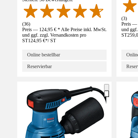
(
3
)
(
36
)
Preis — 
Preis — 124,95 € * Alle Preise inkl. MwSt.
und ggf.
und ggf. zzgl. Versandkosten pro
ST
259,0
ST
124,95 €
*
/
ST
Online bestellbar
Online
Reservierbar
Reser