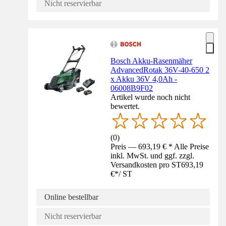
Nicht reservierbar
Bosch Akku-Rasenmäher
AdvancedRotak 36V-40-650 2
x Akku 36V 4,0Ah -
06008B9F02
Artikel wurde noch nicht
bewertet.
(
0
)
Preis — 693,19 € * Alle Preise
inkl. MwSt. und ggf. zzgl.
Versandkosten pro ST
693,19
€
*
/
ST
Online bestellbar
Nicht reservierbar