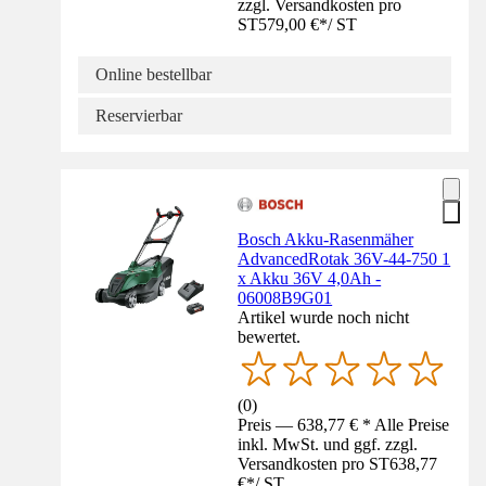
zzgl. Versandkosten pro
ST
579,00 €
*
/
ST
Online bestellbar
Reservierbar
Bosch Akku-Rasenmäher
AdvancedRotak 36V-44-750 1
x Akku 36V 4,0Ah -
06008B9G01
Artikel wurde noch nicht
bewertet.
(
0
)
Preis — 638,77 € * Alle Preise
inkl. MwSt. und ggf. zzgl.
Versandkosten pro ST
638,77
€
*
/
ST