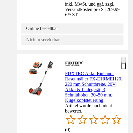
inkl. MwSt. und ggf. zzgl.
Versandkosten pro ST
269,99
€
*
/
ST
Online bestellbar
Nicht reservierbar
FUXTEC Akku Einhand-
Rasenmäher FX-E1RMEH20,
220 mm Schnittbreite, 20V
Akku & Ladegerät, 3
Schnitthöhen 30–50 mm,
Kugelkopfsteuerung
Artikel wurde noch nicht
bewertet.
(
0
)