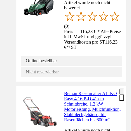
Artikel wurde noch nicht
bewertet.
(
0
)
Preis — 116,23 € * Alle Preise
inkl. MwSt. und ggf. zzgl.
Versandkosten pro ST
116,23
€
*
/
ST
Online bestellbar
Nicht reservierbar
Benzin Rasenmäher AL-KO
Easy 4.16 P-D 41 cm
Schnittbreite, 1.2 kW
Motorleistung, Mulchfunktion,
Stahlblechgehäuse, für
Rasenflächen bis 600 m²
Artikel wurde noch nicht