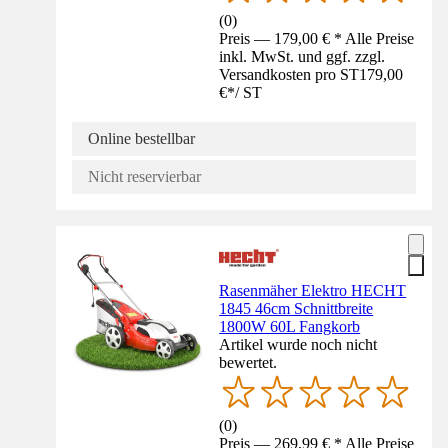
(
0
)
Preis — 179,00 € * Alle Preise
inkl. MwSt. und ggf. zzgl.
Versandkosten pro ST
179,00
€
*
/
ST
Online bestellbar
Nicht reservierbar
Rasenmäher Elektro HECHT
1845 46cm Schnittbreite
1800W 60L Fangkorb
Artikel wurde noch nicht
bewertet.
(
0
)
Preis — 269,99 € * Alle Preise