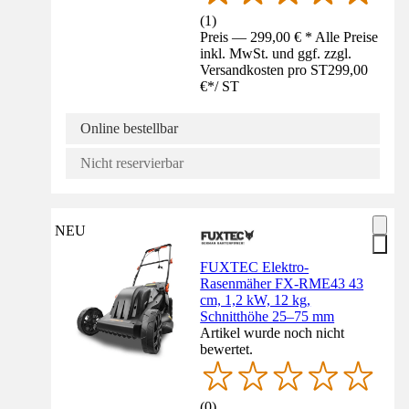
(
1
)
Preis — 299,00 € * Alle Preise
inkl. MwSt. und ggf. zzgl.
Versandkosten pro ST
299,00
€
*
/
ST
Online bestellbar
Nicht reservierbar
NEU
FUXTEC Elektro-
Rasenmäher FX-RME43 43
cm, 1,2 kW, 12 kg,
Schnitthöhe 25–75 mm
Artikel wurde noch nicht
bewertet.
(
0
)