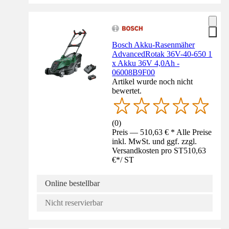
Bosch Akku-Rasenmäher
AdvancedRotak 36V-40-650 1
x Akku 36V 4,0Ah -
06008B9F00
Artikel wurde noch nicht
bewertet.
(
0
)
Preis — 510,63 € * Alle Preise
inkl. MwSt. und ggf. zzgl.
Versandkosten pro ST
510,63
€
*
/
ST
Online bestellbar
Nicht reservierbar