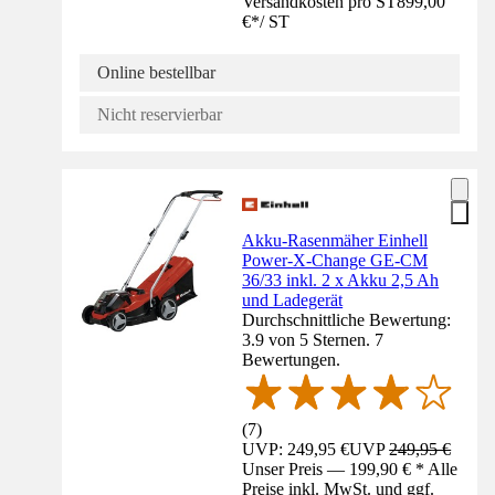
Versandkosten pro ST
899,00
€
*
/
ST
Online bestellbar
Nicht reservierbar
Akku-Rasenmäher Einhell
Power-X-Change GE-CM
36/33 inkl. 2 x Akku 2,5 Ah
und Ladegerät
Durchschnittliche Bewertung:
3.9 von 5 Sternen. 7
Bewertungen.
(
7
)
UVP: 249,95 €
UVP
249,95 €
Unser Preis — 199,90 € * Alle
Preise inkl. MwSt. und ggf.