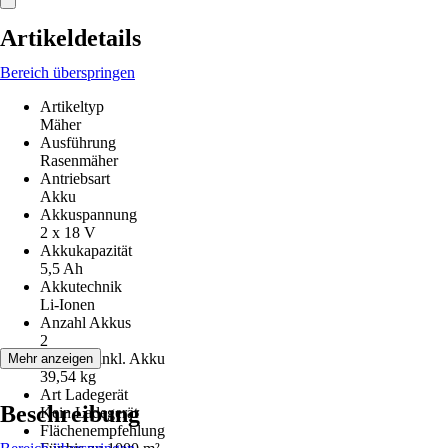
Artikeldetails
Bereich überspringen
Artikeltyp
Mäher
Ausführung
Rasenmäher
Antriebsart
Akku
Akkuspannung
2 x 18 V
Akkukapazität
5,5 Ah
Akkutechnik
Li-Ionen
Anzahl Akkus
2
Gewicht inkl. Akku
Mehr anzeigen
39,54 kg
Art Ladegerät
Beschreibung
Kein Ladegerät
Flächenempfehlung