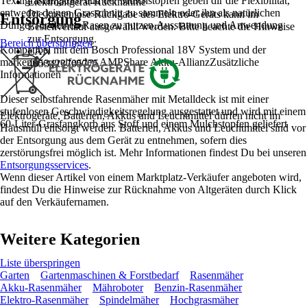
Textilgrasfangkorb und der Mulchstopfen geben dir die Flexibilität,
Elektroaltgerät-Rücknahme
entweder deinen Grasschnitt zu sammeln oder ihn als natürlichen
Die kostenlose Rückgabe des Elektro-Geräts kann im
Entsorgung
Dünger für deinen Rasen zu nutzen.Ausstattung und Anwendung
Bestellverlauf ausgewählt werden. Bitte beachte die Hinweise
zur Entsorgung.
Bereich überspringen
Kompatibel mit dem Bosch Professional 18V System und der
EAN
markenübergreifenden AMPShare Akku-AllianzZusätzliche
4053423705775
Informationen
Dieser selbstfahrende Rasenmäher mit Metalldeck ist mit einer
stufenlosen Geschwindigkeitsregelung ausgestattet und wird mit einem
Elektrogeräte, Batterien, Akkus und Leuchtmittel dürfen nicht im
60-Liter-Grasfangkorb aus Stoff und einem Mulchstopfen geliefert
Hausmüll entsorgt werden. Batterien, Akkus und Leuchtmittel sind vor
der Entsorgung aus dem Gerät zu entnehmen, sofern dies
zerstörungsfrei möglich ist. Mehr Informationen findest Du bei unseren
Entsorgungsservices
.
Wenn dieser Artikel von einem Marktplatz-Verkäufer angeboten wird,
findest Du die Hinweise zur Rücknahme von Altgeräten durch Klick
auf den Verkäufernamen.
Weitere Kategorien
Liste überspringen
Garten
Gartenmaschinen & Forstbedarf
Rasenmäher
Akku-Rasenmäher
Mähroboter
Benzin-Rasenmäher
Elektro-Rasenmäher
Spindelmäher
Hochgrasmäher