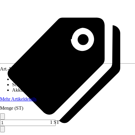
Art.-Nr.
12601465
Antriebsfunktion
:
Mit Radantrieb
Schnittbreite
:
46 cm
Akkuspannung
:
2 x 18 V
Mehr Artikeldetails
Menge (ST)
1 ST