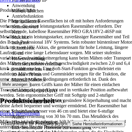
Bereich überspringen
Für bis zu 1000 m²
Anwendung
Produkt-Highlights
Mähen, Mulchen
Antriebsfunktion
Die Pflege größerer Rasenflächen ist oft mit hohen Anforderungen
Mit Radantrieb
verbunden, die einen leistungsstarken Rasenmäher erfordern. Der
Seitenauswurf
selbstfahrende, kabellose Rasenmäher PRO GRA18V2-46SP mit
Nein
Metalldeck ist ein leistungsstarker, zuverlässiger Rasenmäher und Teil
Mulchkit
des Bosch Professional 18V Systems. Sein robuster bürstenloser Motor
Integriert
läuft mit zwei 18V Akkus, die gemeinsam für hohe Leistung, längere
Schnittbreite
Laufzeit und eine lange Lebensdauer sorgen. Mit seiner stufenlos
46 cm
variablen Geschwindigkeitsregelung kann beim Mähen oder Transport
Höhenverstellung
des Mähers die perfekte Arbeitsgeschwindigkeit zwischen 2,0 und 6,4
Mehrfach höhenverstellbar
km/h gewählt werden. Eine Soft-Start-Funktion gewährleistet ein
Schnitthöhe min - max
nahtloses Mäherlebnis und Gummiräder sorgen für die Traktion, die
30 mm - 70 mm
unter anspruchsvollere Bedingungen erforderlich ist. Dank des
Material Mähdeck
zusammenklappbaren Griffs kann der Mäher für einen einfachen
Mehr anzeigen
Stahlblech
Transport kompakt eingeklappt und in vertikaler Position aufbewahrt
Schalldruckpegel (LpA)
werden. Sein ergonomischer Griff mit Softgrip und 2-stufiger
-
Produktsicherheit
Höheneinstellung unterstützt eine gesündere Körperhaltung und macht
Schallleistungspegel (LWA)
deine Arbeit bequemer und weniger ermüdend. Der Rasenmäher hat
-
einen Schnittdurchmesser von 46 cm und bietet eine 6-stufige
Einsatzbereich
Bereich überspringen
Schnitthöhenverstellung von 30 bis 70 mm. Das Metalldeck des
Außen
Mähwerks ist äußerst robust; es hält höheren Belastungen stand und
Hinweis zur Entsorgung
Verantwortlich für Produktsicherheit:
.
Siehe Herstellerinformationen
unterstützt eine längere Produktlebensdauer. Sein 60-Liter
Bitte beachte die Hinweise zur Entsorgung