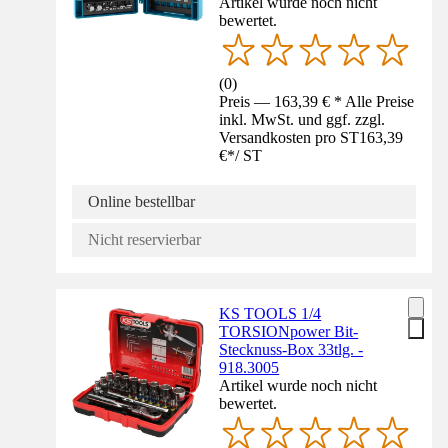
Artikel wurde noch nicht
bewertet.
(
0
)
Preis — 163,39 € * Alle Preise
inkl. MwSt. und ggf. zzgl.
Versandkosten pro ST
163,39
€
*
/
ST
Online bestellbar
Nicht reservierbar
KS TOOLS 1/4
TORSIONpower Bit-
Stecknuss-Box 33tlg. -
918.3005
Artikel wurde noch nicht
bewertet.