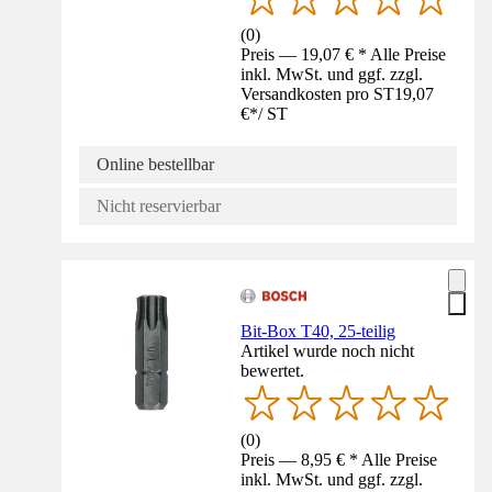
(
0
)
Preis — 19,07 € * Alle Preise
inkl. MwSt. und ggf. zzgl.
Versandkosten pro ST
19,07
€
*
/
ST
Online bestellbar
Nicht reservierbar
Bit-Box T40, 25-teilig
Artikel wurde noch nicht
bewertet.
(
0
)
Preis — 8,95 € * Alle Preise
inkl. MwSt. und ggf. zzgl.