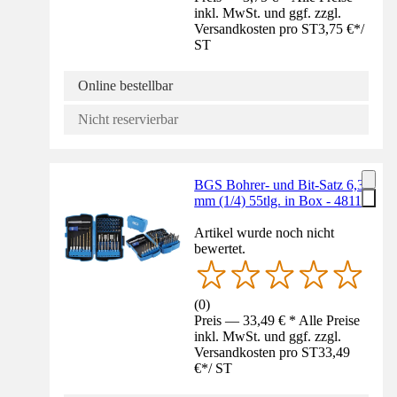
inkl. MwSt. und ggf. zzgl.
Versandkosten pro ST
3,75 €
*
/
ST
Online bestellbar
Nicht reservierbar
BGS Bohrer- und Bit-Satz 6,3
mm (1/4) 55tlg. in Box - 4811
Artikel wurde noch nicht
bewertet.
(
0
)
Preis — 33,49 € * Alle Preise
inkl. MwSt. und ggf. zzgl.
Versandkosten pro ST
33,49
€
*
/
ST