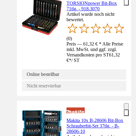
TORSIONpower Bit-Box
71tlg. - 918.3070
Artikel wurde noch nicht
bewertet.
(
0
)
Preis — 61,32 € * Alle Preise
inkl. MwSt. und ggf. zzgl.
Versandkosten pro ST
61,32
€
*
/
ST
Online bestellbar
Nicht reservierbar
Makita 10x B-28606 Bit-Box
Schrauberbit-Set 37tlg. - B-
28606-10