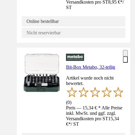
Versandkosten pro ST
8,95 €
*
/
ST
Online bestellbar
Nicht reservierbar
Bit-Box Metabo, 32-teilig
Artikel wurde noch nicht
bewertet.
(
0
)
Preis — 15,34 € * Alle Preise
inkl. MwSt. und ggf. zzgl.
Versandkosten pro ST
15,34
€
*
/
ST