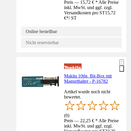
Preis — 15,72 € * Alle Preise
inkl. MwSt. und ggf. zzgl.
Versandkosten pro ST
15,72
€
*
/
ST
Online bestellbar
Nicht reservierbar
Makita 10tlg. Bit-Box mit
Magnethalter - P-16782
Artikel wurde noch nicht
bewertet.
(
0
)
Preis — 22,25 € * Alle Preise
inkl. MwSt. und ggf. zzgl.