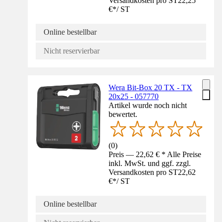
Versandkosten pro ST
22,25
€
*
/
ST
Online bestellbar
Nicht reservierbar
Wera Bit-Box 20 TX - TX
20x25 - 057770
Artikel wurde noch nicht
bewertet.
(
0
)
Preis — 22,62 € * Alle Preise
inkl. MwSt. und ggf. zzgl.
Versandkosten pro ST
22,62
€
*
/
ST
Online bestellbar