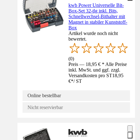
kwb Power Universelle Bit-
Box-Set 32-tlg inkl. Bits,
Schnellwechsel-Bithalter mit
Magnet in stabiler Kunststoff-
Box
Artikel wurde noch nicht
bewertet.
(
0
)
Preis — 18,95 € * Alle Preise
inkl. MwSt. und ggf. zzgl.
Versandkosten pro ST
18,95
€
*
/
ST
Online bestellbar
Nicht reservierbar