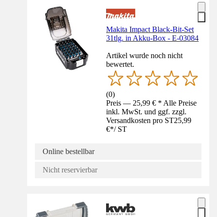
Makita Impact Black-Bit-Set
31tlg. in Akku-Box - E-03084
Artikel wurde noch nicht
bewertet.
(
0
)
Preis — 25,99 € * Alle Preise
inkl. MwSt. und ggf. zzgl.
Versandkosten pro ST
25,99
€
*
/
ST
Online bestellbar
Nicht reservierbar