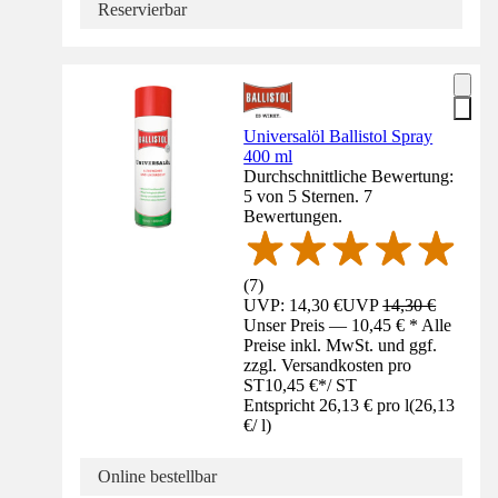
Reservierbar
Universalöl Ballistol Spray
400 ml
Durchschnittliche Bewertung:
5 von 5 Sternen. 7
Bewertungen.
(
7
)
UVP: 14,30 €
UVP
14,30 €
Unser Preis — 10,45 € * Alle
Preise inkl. MwSt. und ggf.
zzgl. Versandkosten pro
ST
10,45 €
*
/
ST
Entspricht 26,13 € pro l
(
26,13
€
/
l
)
Online bestellbar