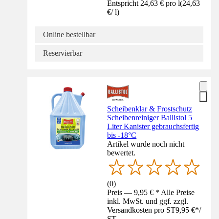
Entspricht 24,63 € pro l
(
24,63
€
/
l
)
Online bestellbar
Reservierbar
Scheibenklar & Frostschutz
Scheibenreiniger Ballistol 5
Liter Kanister gebrauchsfertig
bis -18°C
Artikel wurde noch nicht
bewertet.
(
0
)
Preis — 9,95 € * Alle Preise
inkl. MwSt. und ggf. zzgl.
Versandkosten pro ST
9,95 €
*
/
ST