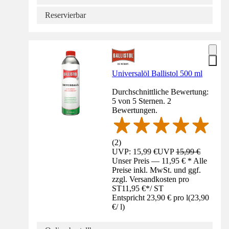
Reservierbar
Universalöl Ballistol 500 ml
Durchschnittliche Bewertung:
5 von 5 Sternen. 2
Bewertungen.
(
2
)
UVP: 15,99 €
UVP
15,99 €
Unser Preis — 11,95 € * Alle
Preise inkl. MwSt. und ggf.
zzgl. Versandkosten pro
ST
11,95 €
*
/
ST
Entspricht 23,90 € pro l
(
23,90
€
/
l
)