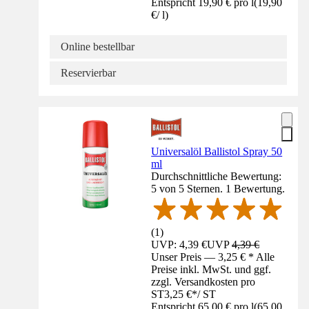
Entspricht 19,90 € pro l
(
19,90
€
/
l
)
Online bestellbar
Reservierbar
Universalöl Ballistol Spray 50
ml
Durchschnittliche Bewertung:
5 von 5 Sternen. 1 Bewertung.
(
1
)
UVP: 4,39 €
UVP
4,39 €
Unser Preis — 3,25 € * Alle
Preise inkl. MwSt. und ggf.
zzgl. Versandkosten pro
ST
3,25 €
*
/
ST
Entspricht 65,00 € pro l
(
65,00