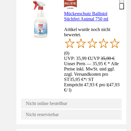
Mückenschutz Ballistol
Stichfrei Animal 750 ml
Artikel wurde noch nicht
bewertet.
(
0
)
UVP: 35,99 €
UVP
35,99 €
Unser Preis — 35,95 € * Alle
Preise inkl. MwSt. und ggf.
zzgl. Versandkosten pro
ST
35,95 €
*
/
ST
Entspricht 47,93 € pro l
(
47,93
€
/
l
)
Nicht online bestellbar
Nicht reservierbar