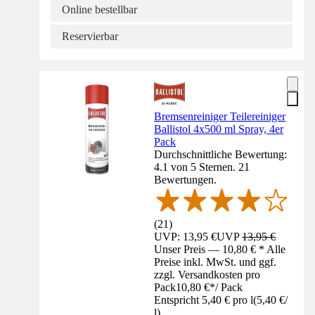
Online bestellbar
Reservierbar
Bremsenreiniger Teilereiniger
Ballistol 4x500 ml Spray, 4er
Pack
Durchschnittliche Bewertung:
4.1 von 5 Sternen. 21
Bewertungen.
(
21
)
UVP: 13,95 €
UVP
13,95 €
Unser Preis — 10,80 € * Alle
Preise inkl. MwSt. und ggf.
zzgl. Versandkosten pro
Pack
10,80 €
*
/
Pack
Entspricht 5,40 € pro l
(
5,40 €
/
l
)