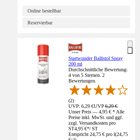
Online bestellbar
Reservierbar
Startwunder Ballistol Spray
200 ml
Durchschnittliche Bewertung:
4 von 5 Sternen. 2
Bewertungen.
(
2
)
UVP: 6,29 €
UVP
6,29 €
Unser Preis — 4,95 € * Alle
Preise inkl. MwSt. und ggf.
zzgl. Versandkosten pro
ST
4,95 €
*
/
ST
Entspricht 24,75 € pro l
(
24,75
€
/
l
)