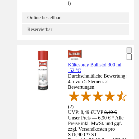
l
)
Online bestellbar
Reservierbar
Kältespray Ballistol 300 ml
-52 °C
Durchschnittliche Bewertung:
4.5 von 5 Sternen. 2
Bewertungen.
(
2
)
UVP: 8,49 €
UVP
8,49 €
Unser Preis — 6,90 € * Alle
Preise inkl. MwSt. und ggf.
zzgl. Versandkosten pro
ST
6,90 €
*
/
ST