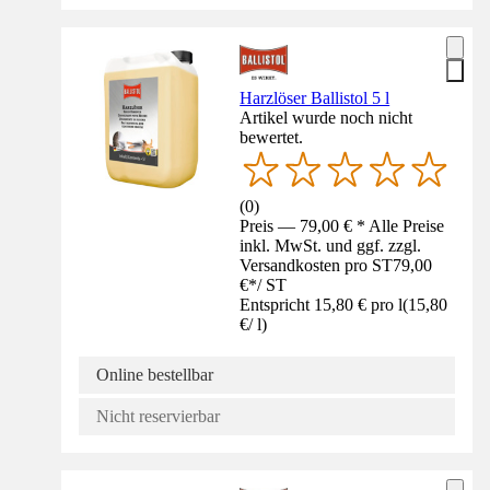
Harzlöser Ballistol 5 l
Artikel wurde noch nicht
bewertet.
(
0
)
Preis — 79,00 € * Alle Preise
inkl. MwSt. und ggf. zzgl.
Versandkosten pro ST
79,00
€
*
/
ST
Entspricht 15,80 € pro l
(
15,80
€
/
l
)
Online bestellbar
Nicht reservierbar