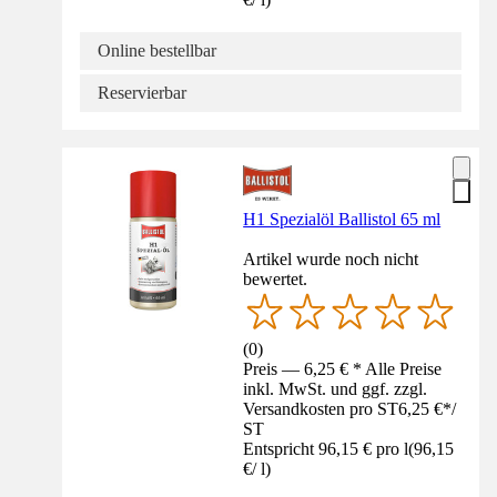
Online bestellbar
Reservierbar
H1 Spezialöl Ballistol 65 ml
Artikel wurde noch nicht
bewertet.
(
0
)
Preis — 6,25 € * Alle Preise
inkl. MwSt. und ggf. zzgl.
Versandkosten pro ST
6,25 €
*
/
ST
Entspricht 96,15 € pro l
(
96,15
€
/
l
)