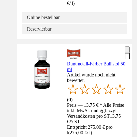
€
/
l
)
Online bestellbar
Reservierbar
Buntmetall-Färber Ballistol 50
ml
Artikel wurde noch nicht
bewertet.
(
0
)
Preis — 13,75 € * Alle Preise
inkl. MwSt. und ggf. zzgl.
Versandkosten pro ST
13,75
€
*
/
ST
Entspricht 275,00 € pro
l
(
275,00 €
/
l
)