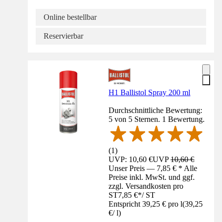
Online bestellbar
Reservierbar
H1 Ballistol Spray 200 ml
Durchschnittliche Bewertung:
5 von 5 Sternen. 1 Bewertung.
(
1
)
UVP: 10,60 €
UVP
10,60 €
Unser Preis — 7,85 € * Alle
Preise inkl. MwSt. und ggf.
zzgl. Versandkosten pro
ST
7,85 €
*
/
ST
Entspricht 39,25 € pro l
(
39,25
€
/
l
)