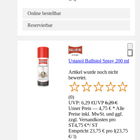
Online bestellbar
Reservierbar
Ustanol Ballistol Spray 200 ml
Artikel wurde noch nicht
bewertet.
(
0
)
UVP: 6,29 €
UVP
6,29 €
Unser Preis — 4,75 € * Alle
Preise inkl. MwSt. und ggf.
zzgl. Versandkosten pro
ST
4,75 €
*
/
ST
Entspricht 23,75 € pro l
(
23,75
€
/
l
)