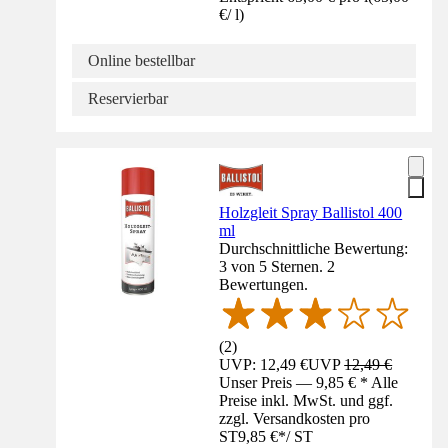
€
/
l
)
Online bestellbar
Reservierbar
Holzgleit Spray Ballistol 400
ml
Durchschnittliche Bewertung:
3 von 5 Sternen. 2
Bewertungen.
(
2
)
UVP: 12,49 €
UVP
12,49 €
Unser Preis — 9,85 € * Alle
Preise inkl. MwSt. und ggf.
zzgl. Versandkosten pro
ST
9,85 €
*
/
ST