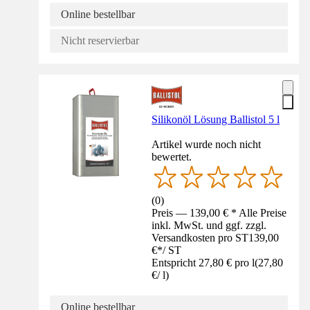
Online bestellbar
Nicht reservierbar
Silikonöl Lösung Ballistol 5 l
Artikel wurde noch nicht
bewertet.
(
0
)
Preis — 139,00 € * Alle Preise
inkl. MwSt. und ggf. zzgl.
Versandkosten pro ST
139,00
€
*
/
ST
Entspricht 27,80 € pro l
(
27,80
€
/
l
)
Online bestellbar