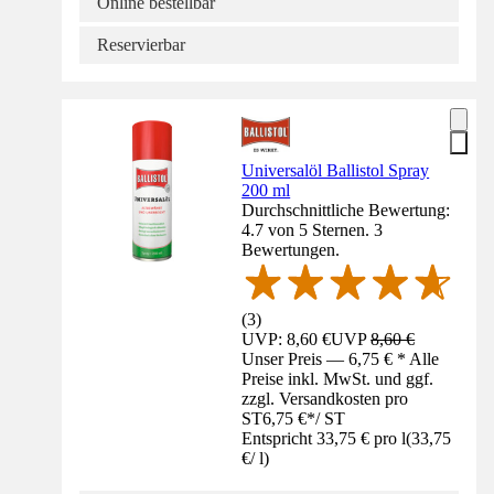
Online bestellbar
Reservierbar
Universalöl Ballistol Spray
200 ml
Durchschnittliche Bewertung:
4.7 von 5 Sternen. 3
Bewertungen.
(
3
)
UVP: 8,60 €
UVP
8,60 €
Unser Preis — 6,75 € * Alle
Preise inkl. MwSt. und ggf.
zzgl. Versandkosten pro
ST
6,75 €
*
/
ST
Entspricht 33,75 € pro l
(
33,75
€
/
l
)