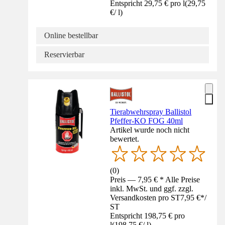
Entspricht 29,75 € pro l
(
29,75
€
/
l
)
Online bestellbar
Reservierbar
Tierabwehrspray Ballistol
Pfeffer-KO FOG 40ml
Artikel wurde noch nicht
bewertet.
(
0
)
Preis — 7,95 € * Alle Preise
inkl. MwSt. und ggf. zzgl.
Versandkosten pro ST
7,95 €
*
/
ST
Entspricht 198,75 € pro
l
(
198,75 €
/
l
)