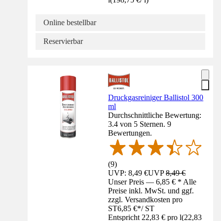
Online bestellbar
Reservierbar
Druckgasreiniger Ballistol 300
ml
Durchschnittliche Bewertung:
3.4 von 5 Sternen. 9
Bewertungen.
(
9
)
UVP: 8,49 €
UVP
8,49 €
Unser Preis — 6,85 € * Alle
Preise inkl. MwSt. und ggf.
zzgl. Versandkosten pro
ST
6,85 €
*
/
ST
Entspricht 22,83 € pro l
(
22,83