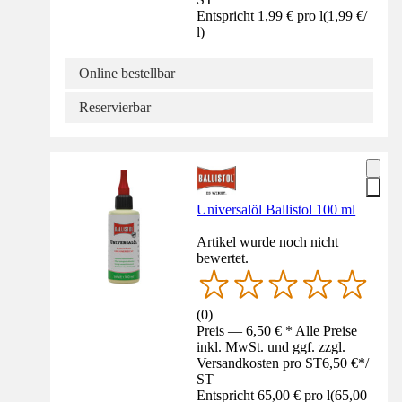
Entspricht 1,99 € pro l
(
1,99 €
/
l
)
Online bestellbar
Reservierbar
Universalöl Ballistol 100 ml
Artikel wurde noch nicht
bewertet.
(
0
)
Preis — 6,50 € * Alle Preise
inkl. MwSt. und ggf. zzgl.
Versandkosten pro ST
6,50 €
*
/
ST
Entspricht 65,00 € pro l
(
65,00