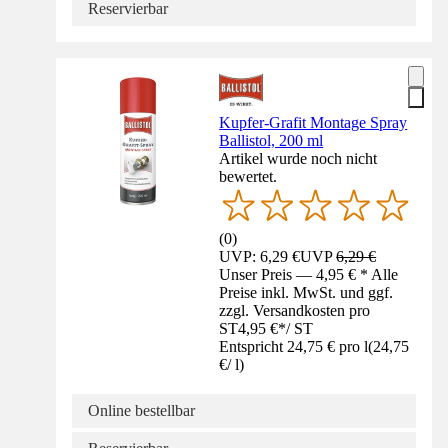
Reservierbar
Kupfer-Grafit Montage Spray
Ballistol, 200 ml
Artikel wurde noch nicht
bewertet.
(
0
)
UVP: 6,29 €
UVP
6,29 €
Unser Preis — 4,95 € * Alle
Preise inkl. MwSt. und ggf.
zzgl. Versandkosten pro
ST
4,95 €
*
/
ST
Entspricht 24,75 € pro l
(
24,75
€
/
l
)
Online bestellbar