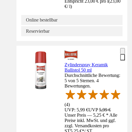
Entspricht 23,00 € pro l
(
23,00
€
/
l
)
Online bestellbar
Reservierbar
Zylinderspray Keramik
Ballistol 50 ml
Durchschnittliche Bewertung:
5 von 5 Sternen. 4
Bewertungen.
(
4
)
UVP: 5,99 €
UVP
5,99 €
Unser Preis — 5,25 € * Alle
Preise inkl. MwSt. und ggf.
zzgl. Versandkosten pro
ST
5,25 €
*
/
ST