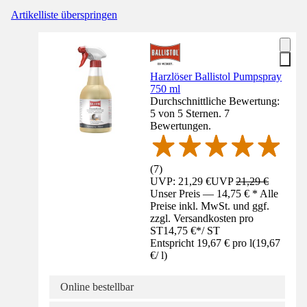
Artikelliste überspringen
Harzlöser Ballistol Pumpspray
750 ml
Durchschnittliche Bewertung:
5 von 5 Sternen. 7
Bewertungen.
(
7
)
UVP: 21,29 €
UVP
21,29 €
Unser Preis — 14,75 € * Alle
Preise inkl. MwSt. und ggf.
zzgl. Versandkosten pro
ST
14,75 €
*
/
ST
Entspricht 19,67 € pro l
(
19,67
€
/
l
)
Online bestellbar