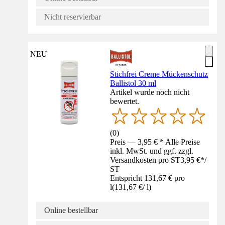
Nicht reservierbar
NEU
Stichfrei Creme Mückenschutz
Ballistol 30 ml
Artikel wurde noch nicht
bewertet.
(
0
)
Preis — 3,95 € * Alle Preise
inkl. MwSt. und ggf. zzgl.
Versandkosten pro ST
3,95 €
*
/
ST
Entspricht 131,67 € pro
l
(
131,67 €
/
l
)
Online bestellbar