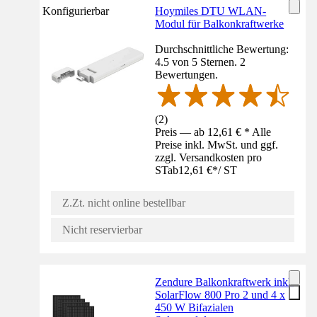
Konfigurierbar
Hoymiles DTU WLAN-
Modul für Balkonkraftwerke
Durchschnittliche Bewertung:
4.5 von 5 Sternen. 2
Bewertungen.
(
2
)
Preis — ab 12,61 € * Alle
Preise inkl. MwSt. und ggf.
zzgl. Versandkosten pro
ST
ab
12,61 €
*
/
ST
Z.Zt. nicht online bestellbar
Nicht reservierbar
Zendure Balkonkraftwerk inkl.
SolarFlow 800 Pro 2 und 4 x
450 W Bifazialen