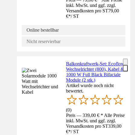
inkl. MwSt. und ggf. zzgl.
Versandkosten pro ST
79,00
€
*
/
ST
Online bestellbar
Nicht reservierbar
Balkonkraftwerk-Set: Ecoflow
Wechselrichter (800), Kabel &
1000 W Full Black Bifaciale
Module (2 stk.)
Artikel wurde noch nicht
bewertet.
(
0
)
Preis — 339,00 € * Alle Preise
inkl. MwSt. und ggf. zzgl.
Versandkosten pro ST
339,00
€
*
/
ST