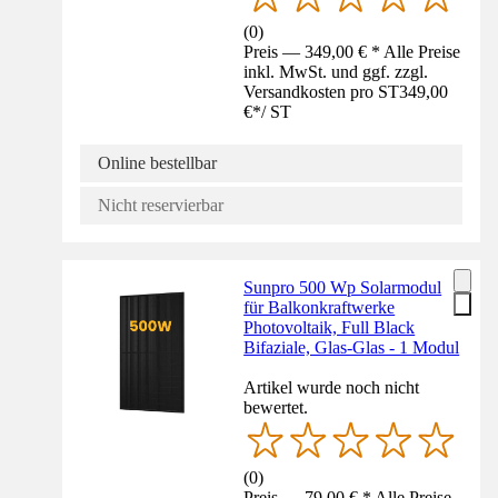
(
0
)
Preis — 349,00 € * Alle Preise
inkl. MwSt. und ggf. zzgl.
Versandkosten pro ST
349,00
€
*
/
ST
Online bestellbar
Nicht reservierbar
Sunpro 500 Wp Solarmodul
für Balkonkraftwerke
Photovoltaik, Full Black
Bifaziale, Glas-Glas - 1 Modul
Artikel wurde noch nicht
bewertet.
(
0
)
Preis — 79,00 € * Alle Preise