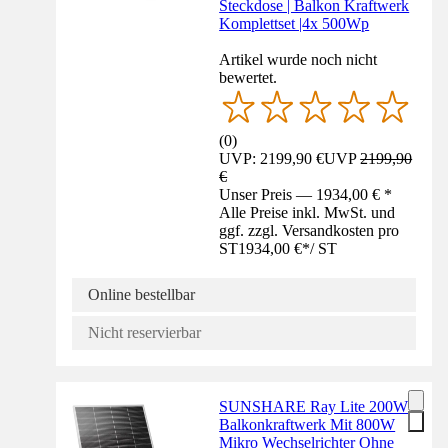
Steckdose | Balkon Kraftwerk
Komplettset |4x 500Wp
Artikel wurde noch nicht
bewertet.
(
0
)
UVP: 2199,90 €
UVP
2199,90
€
Unser Preis — 1934,00 € *
Alle Preise inkl. MwSt. und
ggf. zzgl. Versandkosten pro
ST
1934,00 €
*
/
ST
Online bestellbar
Nicht reservierbar
SUNSHARE Ray Lite 200W
Balkonkraftwerk Mit 800W
Mikro Wechselrichter Ohne