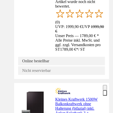
Artikel wurde noch nicht
bewertet.
(
0
)
UVP: 1999,90 €
UVP
1999,90
€
Unser Preis — 1789,00 € *
Alle Preise inkl. MwSt. und
ggf. zzgl. Versandkosten pro
ST
1789,00 €
*
/
ST
Online bestellbar
Nicht reservierbar
Kleines Kraftwerk 1500W
Balkonkraftwerk ohne
Halterung (bifazial) inkl.
Anker Solarbank 3 +