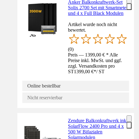
Anker Balkonkraftwerk-Set
Solix 2700 Set mit Smartmeter
und 4 x Full Black Modulen
Artikel wurde noch nicht
bewertet.
(
0
)
Preis — 1399,00 € * Alle
Preise inkl. MwSt. und ggf.
zzgl. Versandkosten pro
ST
1399,00 €
*
/
ST
Online bestellbar
Nicht reservierbar
Zendure Balkonkraftwerk inkl.
SolarFlow 2400 Pro und 4 x
500 W Bifazialen
Solarmodulen