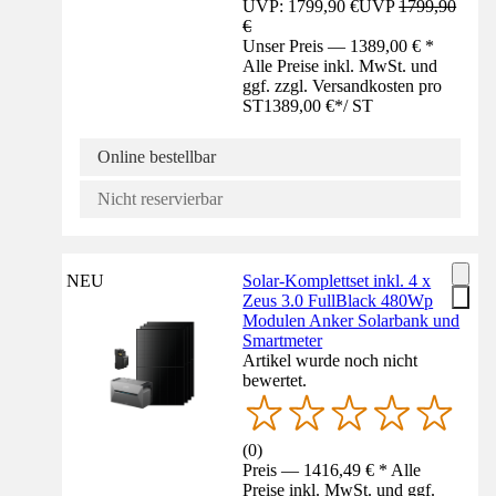
UVP: 1799,90 €
UVP
1799,90
€
Unser Preis — 1389,00 € *
Alle Preise inkl. MwSt. und
ggf. zzgl. Versandkosten pro
ST
1389,00 €
*
/
ST
Online bestellbar
Nicht reservierbar
NEU
Solar-Komplettset inkl. 4 x
Zeus 3.0 FullBlack 480Wp
Modulen Anker Solarbank und
Smartmeter
Artikel wurde noch nicht
bewertet.
(
0
)
Preis — 1416,49 € * Alle
Preise inkl. MwSt. und ggf.