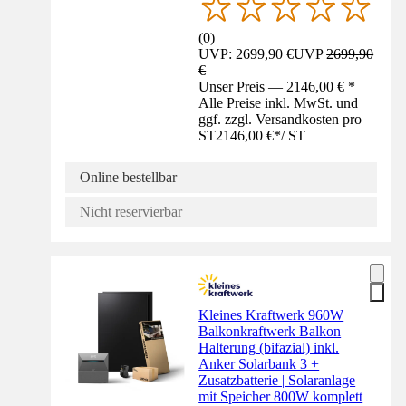
(
0
)
UVP: 2699,90 €
UVP
2699,90
€
Unser Preis — 2146,00 € *
Alle Preise inkl. MwSt. und
ggf. zzgl. Versandkosten pro
ST
2146,00 €
*
/
ST
Online bestellbar
Nicht reservierbar
Kleines Kraftwerk 960W
Balkonkraftwerk Balkon
Halterung (bifazial) inkl.
Anker Solarbank 3 +
Zusatzbatterie | Solaranlage
mit Speicher 800W komplett