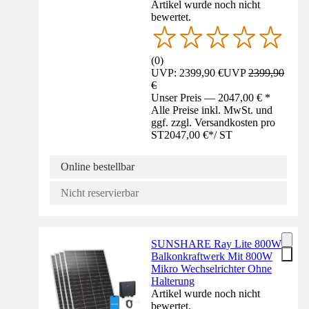
Artikel wurde noch nicht
bewertet.
(
0
)
UVP: 2399,90 €
UVP
2399,90
€
Unser Preis — 2047,00 € *
Alle Preise inkl. MwSt. und
ggf. zzgl. Versandkosten pro
ST
2047,00 €
*
/
ST
Online bestellbar
Nicht reservierbar
SUNSHARE Ray Lite 800W
Balkonkraftwerk Mit 800W
Mikro Wechselrichter Ohne
Halterung
Artikel wurde noch nicht
bewertet.