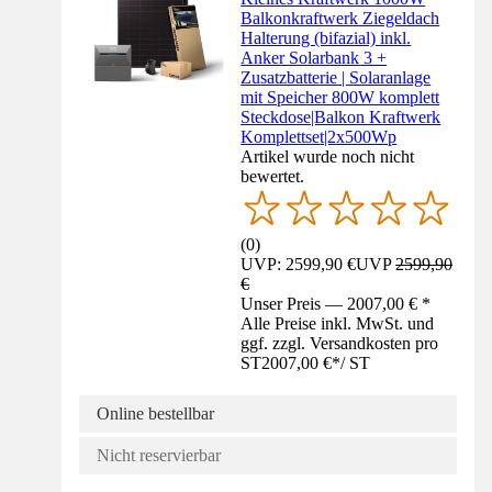
Balkonkraftwerk Ziegeldach
Halterung (bifazial) inkl.
Anker Solarbank 3 +
Zusatzbatterie | Solaranlage
mit Speicher 800W komplett
Steckdose|Balkon Kraftwerk
Komplettset|2x500Wp
Artikel wurde noch nicht
bewertet.
(
0
)
UVP: 2599,90 €
UVP
2599,90
€
Unser Preis — 2007,00 € *
Alle Preise inkl. MwSt. und
ggf. zzgl. Versandkosten pro
ST
2007,00 €
*
/
ST
Online bestellbar
Nicht reservierbar