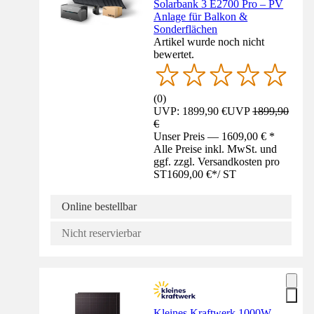
Solarbank 3 E2700 Pro – PV
Anlage für Balkon &
Sonderflächen
Artikel wurde noch nicht
bewertet.
(
0
)
UVP: 1899,90 €
UVP
1899,90
€
Unser Preis — 1609,00 € *
Alle Preise inkl. MwSt. und
ggf. zzgl. Versandkosten pro
ST
1609,00 €
*
/
ST
Online bestellbar
Nicht reservierbar
Kleines Kraftwerk 1000W