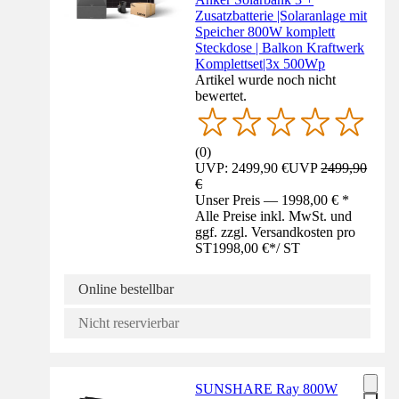
Zusatzbatterie |Solaranlage mit
Speicher 800W komplett
Steckdose | Balkon Kraftwerk
Komplettset|3x 500Wp
Artikel wurde noch nicht
bewertet.
(
0
)
UVP: 2499,90 €
UVP
2499,90
€
Unser Preis — 1998,00 € *
Alle Preise inkl. MwSt. und
ggf. zzgl. Versandkosten pro
ST
1998,00 €
*
/
ST
Online bestellbar
Nicht reservierbar
SUNSHARE Ray 800W