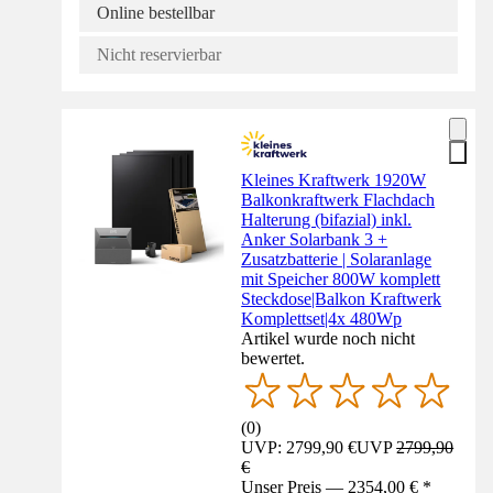
Online bestellbar
Nicht reservierbar
Kleines Kraftwerk 1920W
Balkonkraftwerk Flachdach
Halterung (bifazial) inkl.
Anker Solarbank 3 +
Zusatzbatterie | Solaranlage
mit Speicher 800W komplett
Steckdose|Balkon Kraftwerk
Komplettset|4x 480Wp
Artikel wurde noch nicht
bewertet.
(
0
)
UVP: 2799,90 €
UVP
2799,90
€
Unser Preis — 2354,00 € *