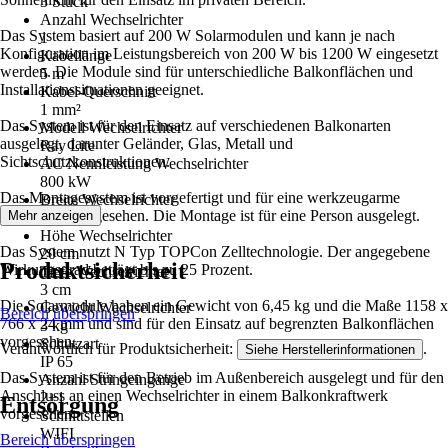
3 Stück
Anzahl Wechselrichter
Das System basiert auf 200 W Solarmodulen und kann je nach
1
Konfiguration im Leistungsbereich von 200 W bis 1200 W eingesetzt
Kabellänge
werden. Die Module sind für unterschiedliche Balkonflächen und
5 m
Installationssituationen geeignet.
Kabel-Querschnitt
1 mm²
Das System ist für den Einsatz auf verschiedenen Balkonarten
Modell Wechselrichter
ausgelegt, darunter Geländer, Glas, Metall und
Ray Lite
Sichtschutzkonstruktionen.
AC Nennleistung Wechselrichter
800 kW
Das Montagesystem ist vorgefertigt und für eine werkzeugarme
Breite Wechselrichter
Installation vorgesehen. Die Montage ist für eine Person ausgelegt.
Mehr anzeigen
25 cm
Höhe Wechselrichter
Das System nutzt N Typ TOPCon Zelltechnologie. Der angegebene
20 cm
Produktsicherheit
Wirkungsgrad beträgt bis zu 25 Prozent.
Tiefe Wechselrichter
3 cm
Die Solarmodule haben ein Gewicht von 6,45 kg und die Maße 1158 x
Gewicht Wechselrichter
Bereich überspringen
766 x 24 mm und sind für den Einsatz auf begrenzten Balkonflächen
3 kg
vorgesehen.
Schutzart
Verantwortlich für Produktsicherheit:
.
Siehe Herstellerinformationen
IP 65
Das System ist für den Betrieb im Außenbereich ausgelegt und für den
Anzahl Stringeingänge
Anschluss an einen Wechselrichter in einem Balkonkraftwerk
2+1
Entsorgung
vorgesehen.
Schnittstellen
WIFI
Bereich überspringen