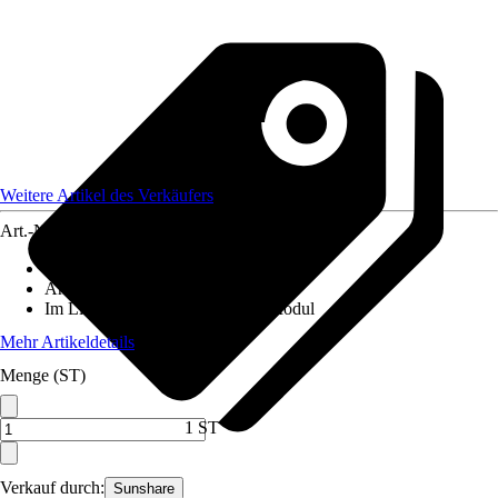
Weitere Artikel des Verkäufers
Art.-Nr.
12715448
Gewicht Photovoltaik-Modul
:
6,45 kg
Anzahl Module
:
3 Stück
Im Lieferumfang enthalten
:
PV-Modul
Mehr Artikeldetails
Menge (ST)
1 ST
Verkauf durch:
Sunshare