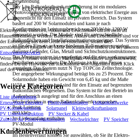
Beschreibung
Ray Lite Balkonkraftwerk mit Halterung ist ein modulares
Photovoltaiksystem zur Erzeugung von elektrischer Energie aus
Sonnenlicht für den Einsatz im privaten Bereich. Das System
basiert auf 200 W Solarmodulen und kann je nach
Konfiguration im Leistungsbereich von 200 W bis 1200 W
Elektrogeräte, Batterien, Akkus und Leuchtmittel dürfen nicht im
eingesetzt werden. Die Module sind für unterschiedliche
Hausmüll entsorgt werden. Batterien, Akkus und Leuchtmittel sind vor
Balkonflächen und Installationssituationen geeignet. Das System
der Entsorgung aus dem Gerät zu entnehmen, sofern dies
ist für den Einsatz auf verschiedenen Balkonarten ausgelegt,
zerstörungsfrei möglich ist. Mehr Informationen findest Du bei unseren
darunter Geländer, Glas, Metall und Sichtschutzkonstruktionen.
Entsorgungsservices
.
Das Montagesystem ist vorgefertigt und für eine werkzeugarme
Wenn dieser Artikel von einem Marktplatz-Verkäufer angeboten wird,
Installation vorgesehen. Die Montage ist für eine Person
findest Du die Hinweise zur Rücknahme von Altgeräten durch Klick
ausgelegt. Das System nutzt N Typ TOPCon Zelltechnologie.
auf den Verkäufernamen.
Der angegebene Wirkungsgrad beträgt bis zu 25 Prozent. Die
Solarmodule haben ein Gewicht von 6,45 kg und die Maße
Weitere Kategorien
1158 x 766 x 24 mm und sind für den Einsatz auf begrenzten
Balkonflächen vorgesehen. Das System ist für den Betrieb im
Außenbereich ausgelegt und für den Anschluss an einen
Liste überspringen
Wechselrichter in einem Balkonkraftwerk vorgesehen.
Erneuerbare Energien
Photovoltaikanlagen
Balkonkraftwerke
Peak Leistung
PV-Komplettanlagen
Solarpanel
Kleinwindkraftanlagen
800 kWp
PV Unterkonstruktion
PV Stecker & Kabel
Im Lieferumfang enthalten
Zubehör für Photovoltaikanlagen
Wechselrichter
PV Speicher
PV-Modul
Elektroaltgerät-Rücknahme
Kundenbewertungen
Im Bestellverlauf können Sie auswählen, ob Sie ihr Elektro-