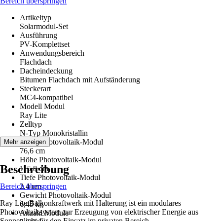
Bereich überspringen
Artikeltyp
Solarmodul-Set
Ausführung
PV-Komplettset
Anwendungsbereich
Flachdach
Dacheindeckung
Bitumen Flachdach mit Aufständerung
Steckerart
MC4-kompatibel
Modell Modul
Ray Lite
Zelltyp
N-Typ Monokristallin
Breite Photovoltaik-Modul
Mehr anzeigen
76,6 cm
Höhe Photovoltaik-Modul
Beschreibung
115,8 cm
Tiefe Photovoltaik-Modul
Bereich überspringen
2,4 cm
Gewicht Photovoltaik-Modul
Ray Lite Balkonkraftwerk mit Halterung ist ein modulares
6,45 kg
Photovoltaiksystem zur Erzeugung von elektrischer Energie aus
Anzahl Module
Sonnenlicht für den Einsatz im privaten Bereich.