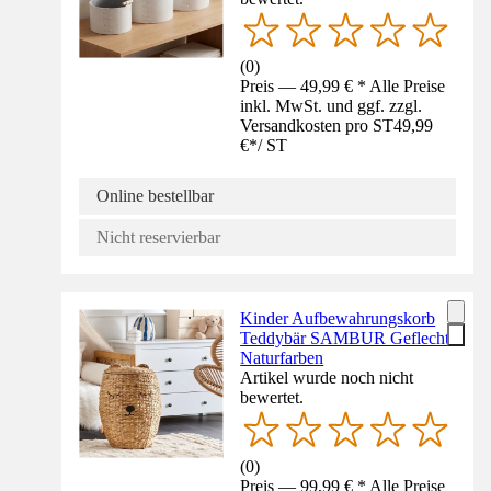
(
0
)
Preis — 49,99 € * Alle Preise
inkl. MwSt. und ggf. zzgl.
Versandkosten pro ST
49,99
€
*
/
ST
Online bestellbar
Nicht reservierbar
Kinder Aufbewahrungskorb
Teddybär SAMBUR Geflecht
Naturfarben
Artikel wurde noch nicht
bewertet.
(
0
)
Preis — 99,99 € * Alle Preise