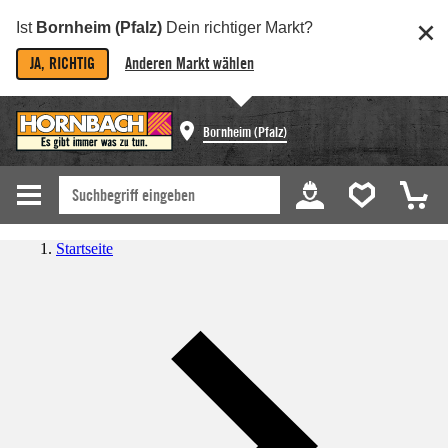
Ist
Bornheim (Pfalz)
Dein richtiger Markt?
JA, RICHTIG
Anderen Markt wählen
Bornheim (Pfalz)
Startseite