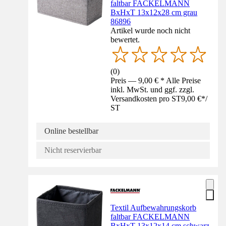
faltbar FACKELMANN
BxHxT 13x12x28 cm grau
86896
Artikel wurde noch nicht
bewertet.
(
0
)
Preis — 9,00 € * Alle Preise
inkl. MwSt. und ggf. zzgl.
Versandkosten pro ST
9,00 €
*
/
ST
Online bestellbar
Nicht reservierbar
Textil Aufbewahrungskorb
faltbar FACKELMANN
BxHxT 13x12x14 cm schwarz