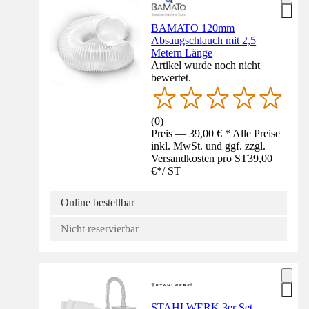
BAMATO 120mm
Absaugschlauch mit 2,5
Metern Länge
Artikel wurde noch nicht
bewertet.
(
0
)
Preis — 39,00 € * Alle Preise
inkl. MwSt. und ggf. zzgl.
Versandkosten pro ST
39,00
€
*
/
ST
Online bestellbar
Nicht reservierbar
STAHLWERK 3er Set