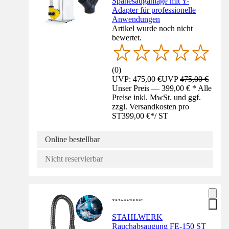
Spänesauganlage mit Y-
Adapter für professionelle
Anwendungen
Artikel wurde noch nicht
bewertet.
(
0
)
UVP: 475,00 €
UVP
475,00 €
Unser Preis — 399,00 € * Alle
Preise inkl. MwSt. und ggf.
zzgl. Versandkosten pro
ST
399,00 €
*
/
ST
Online bestellbar
Nicht reservierbar
STAHLWERK
Rauchabsaugung FE-150 ST