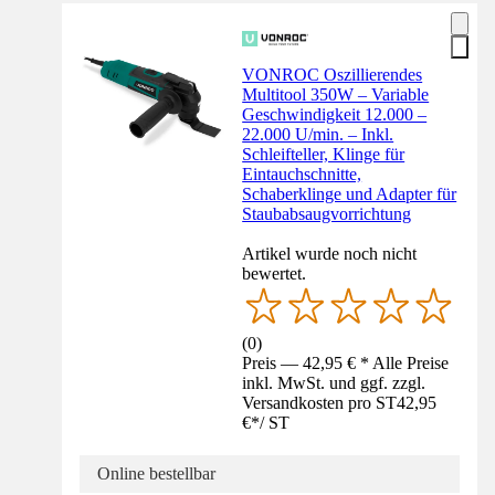
VONROC Oszillierendes
Multitool 350W – Variable
Geschwindigkeit 12.000 –
22.000 U/min. – Inkl.
Schleifteller, Klinge für
Eintauchschnitte,
Schaberklinge und Adapter für
Staubabsaugvorrichtung
Artikel wurde noch nicht
bewertet.
(
0
)
Preis — 42,95 € * Alle Preise
inkl. MwSt. und ggf. zzgl.
Versandkosten pro ST
42,95
€
*
/
ST
Online bestellbar