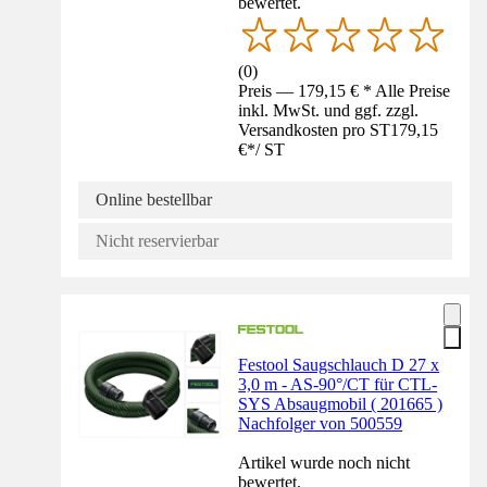
bewertet.
(
0
)
Preis — 179,15 € * Alle Preise
inkl. MwSt. und ggf. zzgl.
Versandkosten pro ST
179,15
€
*
/
ST
Online bestellbar
Nicht reservierbar
Festool Saugschlauch D 27 x
3,0 m - AS-90°/CT für CTL-
SYS Absaugmobil ( 201665 )
Nachfolger von 500559
Artikel wurde noch nicht
bewertet.