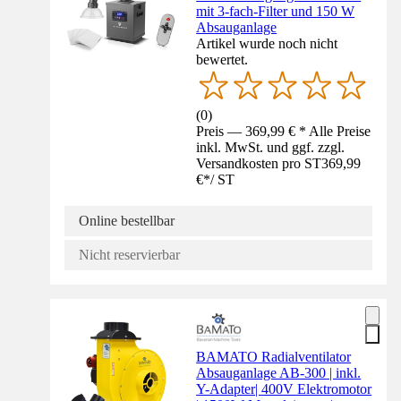
mit 3-fach-Filter und 150 W
Absauganlage
Artikel wurde noch nicht
bewertet.
(
0
)
Preis — 369,99 € * Alle Preise
inkl. MwSt. und ggf. zzgl.
Versandkosten pro ST
369,99
€
*
/
ST
Online bestellbar
Nicht reservierbar
BAMATO Radialventilator
Absauganlage AB-300 | inkl.
Y-Adapter| 400V Elektromotor