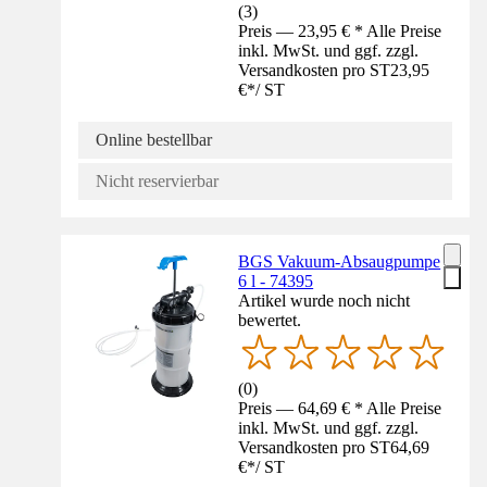
(
3
)
Preis — 23,95 € * Alle Preise
inkl. MwSt. und ggf. zzgl.
Versandkosten pro ST
23,95
€
*
/
ST
Online bestellbar
Nicht reservierbar
BGS Vakuum-Absaugpumpe
6 l - 74395
Artikel wurde noch nicht
bewertet.
(
0
)
Preis — 64,69 € * Alle Preise
inkl. MwSt. und ggf. zzgl.
Versandkosten pro ST
64,69
€
*
/
ST