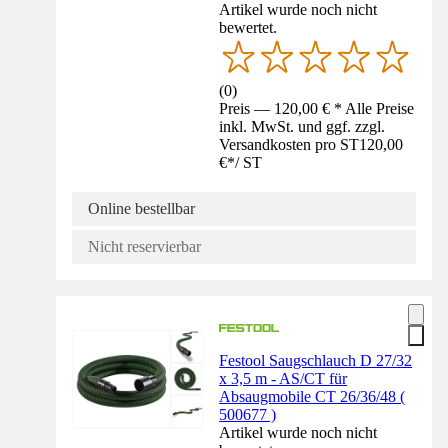
Artikel wurde noch nicht
bewertet.
(
0
)
Preis — 120,00 € * Alle Preise
inkl. MwSt. und ggf. zzgl.
Versandkosten pro ST
120,00
€
*
/
ST
Online bestellbar
Nicht reservierbar
Festool Saugschlauch D 27/32
x 3,5 m - AS/CT für
Absaugmobile CT 26/36/48 (
500677 )
Artikel wurde noch nicht