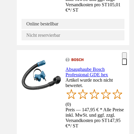
Versandkosten pro ST
105,01
€
*
/
ST
Online bestellbar
Nicht reservierbar
Absaughaube Bosch
Professional GDE hex
Artikel wurde noch nicht
bewertet.
(
0
)
Preis — 147,95 € * Alle Preise
inkl. MwSt. und ggf. zzgl.
Versandkosten pro ST
147,95
€
*
/
ST