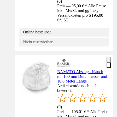
(
0
)
Preis — 95,00 € * Alle Preise
inkl. MwSt. und ggf. zzgl.
Versandkosten pro ST
95,00
€
*
/
ST
Online bestellbar
Nicht reservierbar
BAMATO Absaugschlauch
mit 100 mm Durchmesser und
10,0 Meter Länge
Artikel wurde noch nicht
bewertet.
(
0
)
Preis — 105,01 € * Alle Preise
inkl. MwSt. und ggf. zzgl.