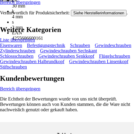
l
Bereich überspringen
30 mm
k
Verantwortlich für Produktsicherheit:
.
Siehe Herstellerinformationen
4 mm
s
3 mm
Weitere Kategorien
EAN
4255606600161
Liste überspringen
Eisenwaren
Befestigungstechnik
Schrauben
Gewindeschrauben
Zylinderschrauben
Gewindeschrauben Sechskant
Schlossschrauben
Gewindeschrauben Senkkopf
Flügelschrauben
Gewindeschrauben Halbrundkopf
Gewindeschrauben Linsenkopf
Stiftschrauben
Kundenbewertungen
Bereich überspringen
Die Echtheit der Bewertungen wurde von uns nicht überprüft.
Bewertungen können auch von Kunden stammen, die die Ware nicht
nachweislich genutzt oder gekauft haben.