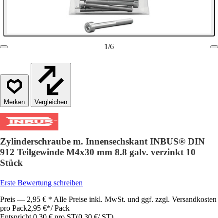
1
/
6
Vergleichen
Zylinderschraube m. Innensechskant INBUS® DIN
912 Teilgewinde M4x30 mm 8.8 galv. verzinkt 10
Stück
Erste Bewertung schreiben
Preis — 2,95 € * Alle Preise inkl. MwSt. und ggf. zzgl. Versandkosten
pro Pack
2,95 €
*
/
Pack
Entspricht 0,30 € pro ST
(
0,30 €
/
ST
)