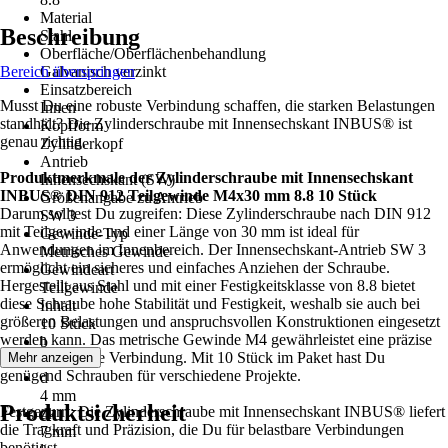
Material
Beschreibung
Stahl
Oberfläche/Oberflächenbehandlung
Bereich überspringen
Galvanisch verzinkt
Einsatzbereich
Musst Du eine robuste Verbindung schaffen, die starken Belastungen
Innen
standhält? Die Zylinderschraube mit Innensechskant INBUS® ist
Kopfform
genau richtig.
Zylinderkopf
Antrieb
Produktmerkmale der Zylinderschraube mit Innensechskant
Innensechskant (SW)
INBUS® DIN 912 Teilgewinde M4x30 mm 8.8 10 Stück
Größenangabe zu Antrieb
Darum solltest Du zugreifen: Diese Zylinderschraube nach DIN 912
SW 3
mit Teilgewinde und einer Länge von 30 mm ist ideal für
Gewinde-Typ
Anwendungen im Innenbereich. Der Innensechskant-Antrieb SW 3
Metrisches Gewinde
ermöglicht ein sicheres und einfaches Anziehen der Schraube.
Gewindeart
Hergestellt aus Stahl und mit einer Festigkeitsklasse von 8.8 bietet
Teilgewinde
diese Schraube hohe Stabilität und Festigkeit, weshalb sie auch bei
Inhalt
größeren Belastungen und anspruchsvollen Konstruktionen eingesetzt
10 Stück
werden kann. Das metrische Gewinde M4 gewährleistet eine präzise
b
und zuverlässige Verbindung. Mit 10 Stück im Paket hast Du
Mehr anzeigen
20 mm
genügend Schrauben für verschiedene Projekte.
d
4 mm
Produktsicherheit
Festgezurrt: Die Zylinderschraube mit Innensechskant INBUS® liefert
dk
die Tragkraft und Präzision, die Du für belastbare Verbindungen
7 mm
benötigst.