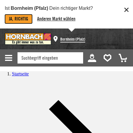
Ist
Bornheim (Pfalz)
Dein richtiger Markt?
JA, RICHTIG
Anderen Markt wählen
Bornheim (Pfalz)
Startseite