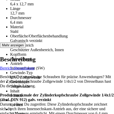
6,4 x 12,7 mm
Länge
12,7 mm
Durchmesser
6,4 mm
Material
Stahl
Oberfläche/Oberflächenbehandlung
Galvanisch verzinkt
Einsatzbereich
Mehr anzeigen
Geschützter Außenbereich, Innen
Kopfform
Beschreibung
Zylinderkopf
Antrieb
Bereich überspringen
Innensechskant (SW)
Gewinde-Typ
Benötigst Du zuverlässige Schrauben für präzise Anwendungen? Mit
UNC Zollgewinde
der Zylinderkopfschraube Zollgewinde 1/4x1/2 von Dresselhaus hast
Gewindeart
Du die ideale Lösung.
Teilgewinde
Inhalt
Produktmerkmale der Zylinderkopfschraube Zollgewinde 1/4x1/2
1 Stück
(ähnl. DIN 912) galv. verzinkt
d
Darum solltest Du zugreifen: Diese Zylinderkopfschraube zeichnet
6,4 mm
sich durch ihren Innensechskant-Antrieb aus, der eine sichere und
l
einfache Montage ermöglicht. Mit einem Durchmesser von 6,4 mm
12,7 mm