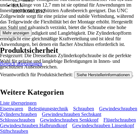
und einer Länge von 12,7 mm ist sie optimal für Anwendungen im
EAN
Innenbereich und geschützten Außenbereich geeignet. Das UNC
2007005033512
Zollgewinde sorgt für eine präzise und stabile Verbindung, während
das Teilgewinde die Flexibilität bei der Montage erhöht. Hergestellt
aus Stahl und galvanisch verzinkt, bietet die Schraube eine hohe
Korrosionsbeständigkeit und Langlebigkeit. Die Zylinderkopfform
Mehr anzeigen
ermöglicht eine gleichmäßige Kraftverteilung und ist ideal für
Anwendungen, bei denen ein flacher Abschluss erforderlich ist.
Produktsicherheit
Festgezurrt: Die Dresselhaus Zylinderkopfschraube ist die perfekte
Wahl für präzise und langlebige Befestigungen in Innen- und
Bereich überspringen
geschützten Außenbereichen.
Verantwortlich für Produktsicherheit:
.
Siehe Herstellerinformationen
Weitere Kategorien
Liste überspringen
Eisenwaren
Befestigungstechnik
Schrauben
Gewindeschrauben
Zylinderschrauben
Gewindeschrauben Sechskant
Schlossschrauben
Gewindeschrauben Senkkopf
Flügelschrauben
Gewindeschrauben Halbrundkopf
Gewindeschrauben Linsenkopf
Stiftschrauben