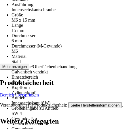
Ausführung
Innensechskantschraube
Größe
M6 x 15 mm
Länge
15 mm
Durchmesser
6 mm
Durchmesser (M-Gewinde)
M6
Material
Stahl
Oberfläche/Oberflächenbehandlung
Mehr anzeigen
Galvanisch verzinkt
Einsatzbereich
Produktsicherheit
Innen
Kopfform
Zylinderkopf
Bereich überspringen
Antrieb
Innensechskant (SW)
Verantwortlich für Produktsicherheit:
.
Siehe Herstellerinformationen
Größenangabe zu Antrieb
SW 4
Gewinde-Typ
Weitere Kategorien
Metrisches Gewinde
Gewindeart