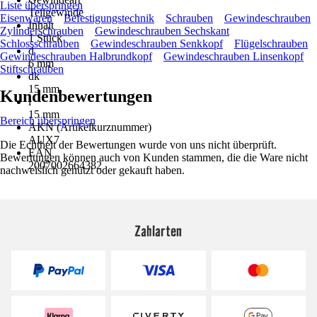
Liste überspringen
Teilgewinde
Eisenwaren
Befestigungstechnik
Schrauben
Gewindeschrauben
Inhalt
Zylinderschrauben
Gewindeschrauben Sechskant
1 Stück
Schlossschrauben
Gewindeschrauben Senkkopf
Flügelschrauben
d
Gewindeschrauben Halbrundkopf
Gewindeschrauben Linsenkopf
6 mm
Stiftschrauben
dk
15 mm
Kundenbewertungen
l
15 mm
Bereich überspringen
AKN (Artikelkurznummer)
AUX7
Die Echtheit der Bewertungen wurde von uns nicht überprüft.
EAN
Bewertungen können auch von Kunden stammen, die die Ware nicht
2007002664382
nachweislich genutzt oder gekauft haben.
Zahlarten