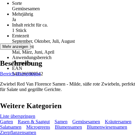
Sorte
Gemüsesamen
Mehrjährig
Ja
Inhalt reicht für ca.
1 Stück
Erntezeit
September, Oktober, Juli, August
Aussaatzeit
Mehr anzeigen
Mai, März, Juni, April
Anwendungsbereich
Beschreibung
Ziergarten
EAN
Bereich überspringen
5411266909542
Zwiebel Red Van Florence Samen - Milde, süße rote Zwiebeln, perfekt
für Salate und gegrillte Gerichte.
Weitere Kategorien
Liste überspringen
Garten
Rasen & Saatgut
Samen
Gemüsesamen
Kräutersamen
Salatsamen
Microgreens
Blumensamen
Blumenwiesensamen
Zierpflanzensamen