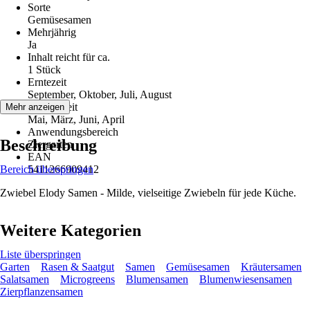
Sorte
Gemüsesamen
Mehrjährig
Ja
Inhalt reicht für ca.
1 Stück
Erntezeit
September, Oktober, Juli, August
Aussaatzeit
Mehr anzeigen
Mai, März, Juni, April
Anwendungsbereich
Beschreibung
Ziergarten
EAN
Bereich überspringen
5411266909412
Zwiebel Elody Samen - Milde, vielseitige Zwiebeln für jede Küche.
Weitere Kategorien
Liste überspringen
Garten
Rasen & Saatgut
Samen
Gemüsesamen
Kräutersamen
Salatsamen
Microgreens
Blumensamen
Blumenwiesensamen
Zierpflanzensamen