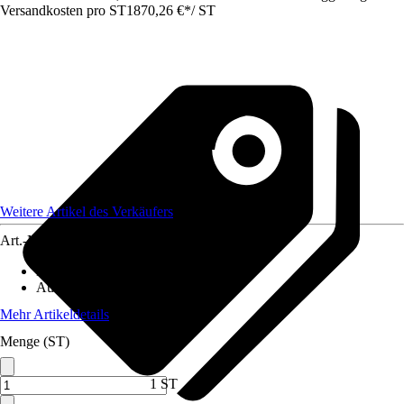
Versandkosten pro ST
1870,26 €
*
/
ST
Weitere Artikel des Verkäufers
Art.-Nr.
12572346
Material
:
Metall
Ausführung
:
Doppeltor
Mehr Artikeldetails
Menge (ST)
1 ST