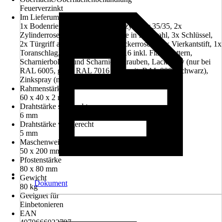
Feuerverzinkt
Im Lieferumfang enthalten
1x Bodenriegel, 1x Verriegelungszylinder 35/35, 2x
Zylinderrosette, 2x Rosettenblende in Edelstahl, 3x Schlüssel,
2x Türgriff aus Edelstahl, 2x Drückerrosette, 1x Vierkantstift, 1x
Toranschlag, 2x Torscharniere M16 inkl. Flachmuttern,
Scharnierbolzen und Scharnierschrauben, Lackspray (nur bei
RAL 6005, grün, RAL 7016 anthrazit, RAL 9005 schwarz),
Zinkspray (nur bei feuerverzinkt)
Rahmenstärke
60 x 40 x 2 mm
Drahtstärke senkrecht
6 mm
Drahtstärke waagerecht
5 mm
Maschenweite
50 x 200 mm
Pfostenstärke
80 x 80 mm
Gewicht
Dokument
80 kg
Geeignet für
Einbetonieren
EAN