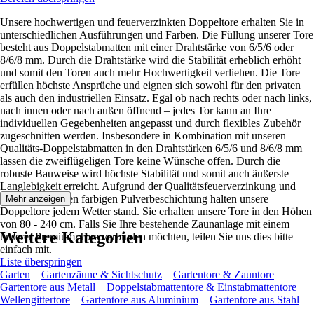
Unsere hochwertigen und feuerverzinkten Doppeltore erhalten Sie in
unterschiedlichen Ausführungen und Farben. Die Füllung unserer Tore
besteht aus Doppelstabmatten mit einer Drahtstärke von 6/5/6 oder
8/6/8 mm. Durch die Drahtstärke wird die Stabilität erheblich erhöht
und somit den Toren auch mehr Hochwertigkeit verliehen. Die Tore
erfüllen höchste Ansprüche und eignen sich sowohl für den privaten
als auch den industriellen Einsatz. Egal ob nach rechts oder nach links,
nach innen oder nach außen öffnend – jedes Tor kann an Ihre
individuellen Gegebenheiten angepasst und durch flexibles Zubehör
zugeschnitten werden. Insbesondere in Kombination mit unseren
Qualitäts-Doppelstabmatten in den Drahtstärken 6/5/6 und 8/6/8 mm
lassen die zweiflügeligen Tore keine Wünsche offen. Durch die
robuste Bauweise wird höchste Stabilität und somit auch äußerste
Langlebigkeit erreicht. Aufgrund der Qualitätsfeuerverzinkung und
einer zusätzlichen farbigen Pulverbeschichtung halten unsere
Mehr anzeigen
Doppeltore jedem Wetter stand. Sie erhalten unsere Tore in den Höhen
von 80 - 240 cm. Falls Sie Ihre bestehende Zaunanlage mit einem
Weitere Kategorien
unserer Premium-Tore verbinden möchten, teilen Sie uns dies bitte
einfach mit.
Liste überspringen
Garten
Gartenzäune & Sichtschutz
Gartentore & Zauntore
Gartentore aus Metall
Doppelstabmattentore & Einstabmattentore
Wellengittertore
Gartentore aus Aluminium
Gartentore aus Stahl