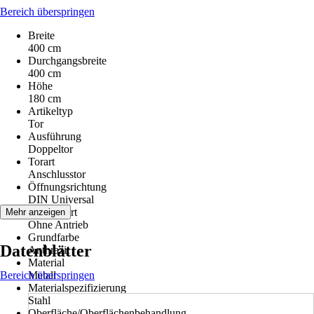
Bereich überspringen
Breite
400 cm
Durchgangsbreite
400 cm
Höhe
180 cm
Artikeltyp
Tor
Ausführung
Doppeltor
Torart
Anschlusstor
Öffnungsrichtung
DIN Universal
Antriebsart
Mehr anzeigen
Ohne Antrieb
Grundfarbe
Datenblätter
Anthrazit
Material
Bereich überspringen
Metall
Materialspezifizierung
Stahl
Oberfläche/Oberflächenbehandlung