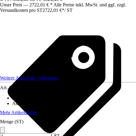
Unser Preis — 2722,01 € * Alle Preise inkl. MwSt. und ggf. zzgl.
Versandkosten pro ST
2722,01 €
*
/
ST
Weitere Artikel des Verkäufers
Art.-Nr.
12572427
Material
:
Metall
Ausführung
:
Doppeltor
Mehr Artikeldetails
Menge (ST)
1 ST