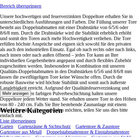
Bereich überspringen
Unsere hochwertigen und feuerverzinkten Doppeltore erhalten Sie in
unterschiedlichen Ausführungen und Farben. Die Füllung unserer Tore
besteht aus Doppelstabmatten mit einer Drahtstärke von 6/5/6 oder
8/6/8 mm. Durch die Drahtstärke wird die Stabilität erheblich erhöht
und somit den Toren auch mehr Hochwertigkeit verliehen. Die Tore
erfüllen höchste Ansprüche und eignen sich sowohl für den privaten
als auch den industriellen Einsatz. Egal ob nach rechts oder nach links,
nach innen oder nach außen öffnend – jedes Tor kann an Ihre
individuellen Gegebenheiten angepasst und durch flexibles Zubehör
zugeschnitten werden. Insbesondere in Kombination mit unseren
Qualitäts-Doppelstabmatten in den Drahtstärken 6/5/6 und 8/6/8 mm
lassen die zweiflügeligen Tore keine Wünsche offen. Durch die
robuste Bauweise wird höchste Stabilität und somit auch äußerste
Langlebigkeit erreicht. Aufgrund der Qualitätsfeuerverzinkung und
einer zusätzlichen farbigen Pulverbeschichtung halten unsere
Mehr anzeigen
Doppeltore jedem Wetter stand. Sie erhalten unsere Tore in den Höhen
von 80 - 240 cm. Falls Sie Ihre bestehende Zaunanlage mit einem
Weitere Kategorien
unserer Premium-Tore verbinden möchten, teilen Sie uns dies bitte
einfach mit.
Liste überspringen
Garten
Gartenzäune & Sichtschutz
Gartentore & Zauntore
Gartentore aus Metall
Doppelstabmattentore & Einstabmattentore