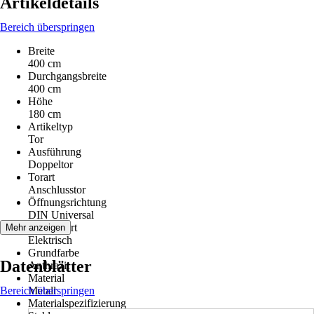
Artikeldetails
Bereich überspringen
Breite
400 cm
Durchgangsbreite
400 cm
Höhe
180 cm
Artikeltyp
Tor
Ausführung
Doppeltor
Torart
Anschlusstor
Öffnungsrichtung
DIN Universal
Antriebsart
Mehr anzeigen
Elektrisch
Grundfarbe
Datenblätter
Anthrazit
Material
Bereich überspringen
Metall
Materialspezifizierung