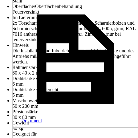
Stahl
Oberfläche/Oberflächenbehandlung
Feuerverzinkt
Im Lieferumfang enthalten
2x Torscharniere M16 inkl. Flachmuttern, Scharnierbolzen und
Scharnierschrauben, Lackspray (nur bei RAL 6005, grün, RAL
7016 anthrazit, RAL 9005 schwarz), Zinkspray (nur bei
feuerverzinkt)
Hinweis
Die Installation und Inbetriebnahme der Lichtschranke und des
Antriebs müssen durch einen Elektriker vor Ort durchgeführt
werden.
Rahmenstärke
60 x 40 x 2 mm
Drahtstärke senkrecht
6 mm
Drahtstärke waagerecht
5 mm
Maschenweite
50 x 200 mm
Pfostenstärke
80 x 80 mm
Dokument
Gewicht
80 kg
Geeignet für