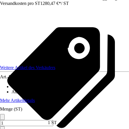
Versandkosten pro ST
1280,47 €
*
/
ST
Weitere Artikel des Verkäufers
Art.-Nr.
12572345
Material
:
Metall
Ausführung
:
Doppeltor
Mehr Artikeldetails
Menge (ST)
1 ST