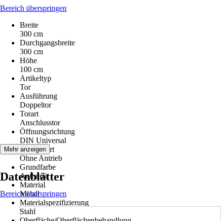
Bereich überspringen
Breite
300 cm
Durchgangsbreite
300 cm
Höhe
100 cm
Artikeltyp
Tor
Ausführung
Doppeltor
Torart
Anschlusstor
Öffnungsrichtung
DIN Universal
Antriebsart
Mehr anzeigen
Ohne Antrieb
Grundfarbe
Datenblätter
Anthrazit
Material
Bereich überspringen
Metall
Materialspezifizierung
Stahl
Oberfläche/Oberflächenbehandlung