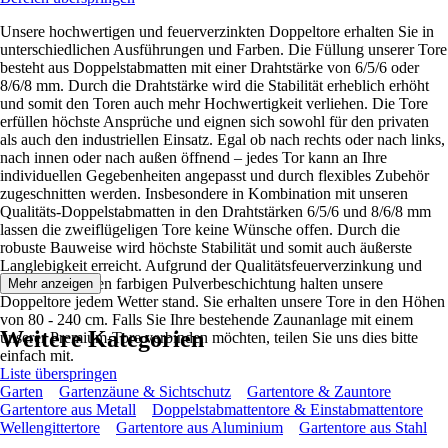
Unsere hochwertigen und feuerverzinkten Doppeltore erhalten Sie in
unterschiedlichen Ausführungen und Farben. Die Füllung unserer Tore
besteht aus Doppelstabmatten mit einer Drahtstärke von 6/5/6 oder
8/6/8 mm. Durch die Drahtstärke wird die Stabilität erheblich erhöht
und somit den Toren auch mehr Hochwertigkeit verliehen. Die Tore
erfüllen höchste Ansprüche und eignen sich sowohl für den privaten
als auch den industriellen Einsatz. Egal ob nach rechts oder nach links,
nach innen oder nach außen öffnend – jedes Tor kann an Ihre
individuellen Gegebenheiten angepasst und durch flexibles Zubehör
zugeschnitten werden. Insbesondere in Kombination mit unseren
Qualitäts-Doppelstabmatten in den Drahtstärken 6/5/6 und 8/6/8 mm
lassen die zweiflügeligen Tore keine Wünsche offen. Durch die
robuste Bauweise wird höchste Stabilität und somit auch äußerste
Langlebigkeit erreicht. Aufgrund der Qualitätsfeuerverzinkung und
einer zusätzlichen farbigen Pulverbeschichtung halten unsere
Mehr anzeigen
Doppeltore jedem Wetter stand. Sie erhalten unsere Tore in den Höhen
von 80 - 240 cm. Falls Sie Ihre bestehende Zaunanlage mit einem
Weitere Kategorien
unserer Premium-Tore verbinden möchten, teilen Sie uns dies bitte
einfach mit.
Liste überspringen
Garten
Gartenzäune & Sichtschutz
Gartentore & Zauntore
Gartentore aus Metall
Doppelstabmattentore & Einstabmattentore
Wellengittertore
Gartentore aus Aluminium
Gartentore aus Stahl