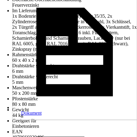
Feuerverzinkt
Im Lieferumfang enthalten
1x Bodenriegel, 1x Verriegelungszylinder 35/35, 2x
Zylinderrosette, 2x Rosettenblende in Edelstahl, 3x Schlüssel,
2x Türgriff aus Edelstahl, 2x Drückerrosette, 1x Vierkantstift, 1x
Toranschlag, 2x Torscharniere M16 inkl. Flachmuttern,
Scharnierbolzen und Scharnierschrauben, Lackspray (nur bei
RAL 6005, grün, RAL 7016 anthrazit, RAL 9005 schwarz),
Zinkspray (nur bei feuerverzinkt)
Rahmenstärke
60 x 40 x 2 mm
Drahtstärke senkrecht
6 mm
Drahtstärke waagerecht
5 mm
Maschenweite
50 x 200 mm
Pfostenstärke
80 x 80 mm
Gewicht
Dokument
44 kg
Geeignet für
Einbetonieren
EAN