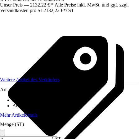
Unser Preis — 2132,22 € * Alle Preise inkl. MwSt. und ggf. zzgl.
Versandkosten pro ST
2132,22 €
*
/
ST
Weitere Artikel des Verkäufers
Art.-Nr.
12572359
Material
:
Metall
Ausführung
:
Doppeltor
Mehr Artikeldetails
Menge (ST)
1 ST