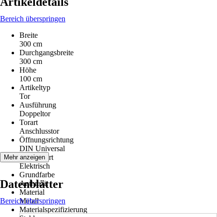
Artikeldetails
Bereich überspringen
Breite
300 cm
Durchgangsbreite
300 cm
Höhe
100 cm
Artikeltyp
Tor
Ausführung
Doppeltor
Torart
Anschlusstor
Öffnungsrichtung
DIN Universal
Antriebsart
Mehr anzeigen
Elektrisch
Grundfarbe
Datenblätter
Anthrazit
Material
Bereich überspringen
Metall
Materialspezifizierung