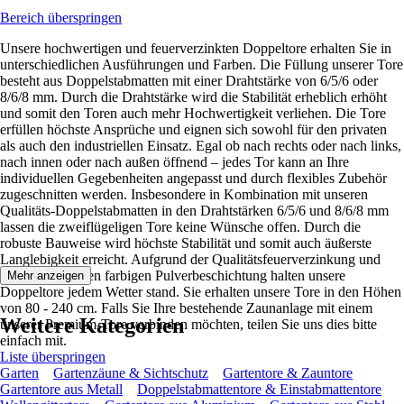
Bereich überspringen
Unsere hochwertigen und feuerverzinkten Doppeltore erhalten Sie in
unterschiedlichen Ausführungen und Farben. Die Füllung unserer Tore
besteht aus Doppelstabmatten mit einer Drahtstärke von 6/5/6 oder
8/6/8 mm. Durch die Drahtstärke wird die Stabilität erheblich erhöht
und somit den Toren auch mehr Hochwertigkeit verliehen. Die Tore
erfüllen höchste Ansprüche und eignen sich sowohl für den privaten
als auch den industriellen Einsatz. Egal ob nach rechts oder nach links,
nach innen oder nach außen öffnend – jedes Tor kann an Ihre
individuellen Gegebenheiten angepasst und durch flexibles Zubehör
zugeschnitten werden. Insbesondere in Kombination mit unseren
Qualitäts-Doppelstabmatten in den Drahtstärken 6/5/6 und 8/6/8 mm
lassen die zweiflügeligen Tore keine Wünsche offen. Durch die
robuste Bauweise wird höchste Stabilität und somit auch äußerste
Langlebigkeit erreicht. Aufgrund der Qualitätsfeuerverzinkung und
einer zusätzlichen farbigen Pulverbeschichtung halten unsere
Mehr anzeigen
Doppeltore jedem Wetter stand. Sie erhalten unsere Tore in den Höhen
von 80 - 240 cm. Falls Sie Ihre bestehende Zaunanlage mit einem
Weitere Kategorien
unserer Premium-Tore verbinden möchten, teilen Sie uns dies bitte
einfach mit.
Liste überspringen
Garten
Gartenzäune & Sichtschutz
Gartentore & Zauntore
Gartentore aus Metall
Doppelstabmattentore & Einstabmattentore