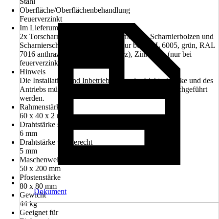
Stahl
Oberfläche/Oberflächenbehandlung
Feuerverzinkt
Im Lieferumfang enthalten
2x Torscharniere M16 inkl. Flachmuttern, Scharnierbolzen und
Scharnierschrauben, Lackspray (nur bei RAL 6005, grün, RAL
7016 anthrazit, RAL 9005 schwarz), Zinkspray (nur bei
feuerverzinkt)
Hinweis
Die Installation und Inbetriebnahme der Lichtschranke und des
Antriebs müssen durch einen Elektriker vor Ort durchgeführt
werden.
Rahmenstärke
60 x 40 x 2 mm
Drahtstärke senkrecht
6 mm
Drahtstärke waagerecht
5 mm
Maschenweite
50 x 200 mm
Pfostenstärke
80 x 80 mm
Dokument
Gewicht
44 kg
Geeignet für