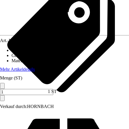
Art.-Nr.
10415056
Artikeltyp
:
Dekomaterial
Grundfarbe
:
Weiß
Material
:
Photopolymer
Mehr Artikeldetails
Menge (ST)
1 ST
Verkauf durch:
HORNBACH