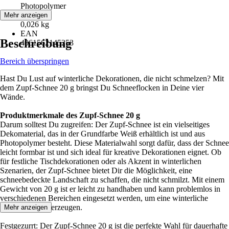
Photopolymer
Gewicht
Mehr anzeigen
0,026 kg
EAN
Beschreibung
4061562145253
Bereich überspringen
Hast Du Lust auf winterliche Dekorationen, die nicht schmelzen? Mit
dem Zupf-Schnee 20 g bringst Du Schneeflocken in Deine vier
Wände.
Produktmerkmale des Zupf-Schnee 20 g
Darum solltest Du zugreifen: Der Zupf-Schnee ist ein vielseitiges
Dekomaterial, das in der Grundfarbe Weiß erhältlich ist und aus
Photopolymer besteht. Diese Materialwahl sorgt dafür, dass der Schnee
leicht formbar ist und sich ideal für kreative Dekorationen eignet. Ob
für festliche Tischdekorationen oder als Akzent in winterlichen
Szenarien, der Zupf-Schnee bietet Dir die Möglichkeit, eine
schneebedeckte Landschaft zu schaffen, die nicht schmilzt. Mit einem
Gewicht von 20 g ist er leicht zu handhaben und kann problemlos in
verschiedenen Bereichen eingesetzt werden, um eine winterliche
Atmosphäre zu erzeugen.
Mehr anzeigen
Festgezurrt: Der Zupf-Schnee 20 g ist die perfekte Wahl für dauerhafte