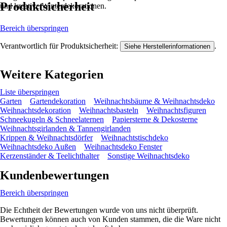
Produktsicherheit
und kreative Winterdekorationen.
Bereich überspringen
Verantwortlich für Produktsicherheit:
.
Siehe Herstellerinformationen
Weitere Kategorien
Liste überspringen
Garten
Gartendekoration
Weihnachtsbäume & Weihnachtsdeko
Weihnachtsdekoration
Weihnachtsbasteln
Weihnachtsfiguren
Schneekugeln & Schneelaternen
Papiersterne & Dekosterne
Weihnachtsgirlanden & Tannengirlanden
Krippen & Weihnachtsdörfer
Weihnachtstischdeko
Weihnachtsdeko Außen
Weihnachtsdeko Fenster
Kerzenständer & Teelichthalter
Sonstige Weihnachtsdeko
Kundenbewertungen
Bereich überspringen
Die Echtheit der Bewertungen wurde von uns nicht überprüft.
Bewertungen können auch von Kunden stammen, die die Ware nicht