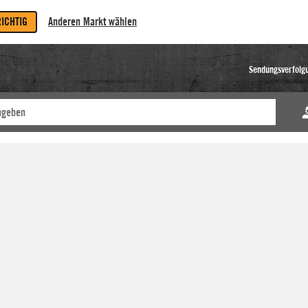
RICHTIG
Anderen Markt wählen
Sendungsverfolg