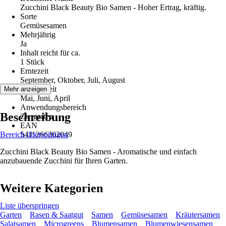
Zucchini Black Beauty Bio Samen - Hoher Ertrag, kräftig.
Sorte
Gemüsesamen
Mehrjährig
Ja
Inhalt reicht für ca.
1 Stück
Erntezeit
September, Oktober, Juli, August
Aussaatzeit
Mehr anzeigen
Mai, Juni, April
Anwendungsbereich
Beschreibung
Ziergarten
EAN
Bereich überspringen
5411266202049
Zucchini Black Beauty Bio Samen - Aromatische und einfach
anzubauende Zucchini für Ihren Garten.
Weitere Kategorien
Liste überspringen
Garten
Rasen & Saatgut
Samen
Gemüsesamen
Kräutersamen
Salatsamen
Microgreens
Blumensamen
Blumenwiesensamen