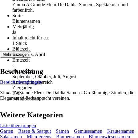
Zinnia A Grande Fleur De Dahlia Samen - Spektakulär und
farbenfroh.
Sorte
Blumensamen
Mehrjährig
Ja
Inhalt reicht für ca.
1 Stück
Blütezeit
Mai, März, April
Mehr anzeigen
Erntezeit
-
Beschreibung
Aussaatzeit
September, Oktober, Juli, August
Bereich überspringen
Anwendungsbereich
Ziergarten
Zinnia A Grande Fleur De Dahlia Samen - Großblumige Zinnien, die
EAN
Eleganz und Farbenpracht vereinen.
5411266658907
Weitere Kategorien
Liste überspringen
Garten
Rasen & Saatgut
Samen
Gemüsesamen
Kräutersamen
Salatsamen
Microgreens
Blumensamen
Blumenwiesensamen