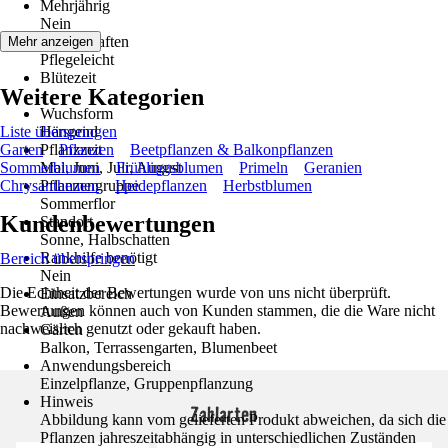
Mehrjährig
Nein
Eigenschaften
Mehr anzeigen
Pflegeleicht
Blütezeit
Weitere Kategorien
-
Wuchsform
Liste überspringen
Hängend
Garten
Pflanzzeit
Pflanzen
Beetpflanzen & Balkonpflanzen
Sommerblumen
Mai, Juni, Juli, August
Frühlingsblumen
Primeln
Geranien
Chrysanthemen
Pflanzengruppe
Heidepflanzen
Herbstblumen
Sommerflor
Kundenbewertungen
Standort
Sonne, Halbschatten
Rankhilfe benötigt
Bereich überspringen
Nein
Die Echtheit der Bewertungen wurde von uns nicht überprüft.
Einsatzbereich
Bewertungen können auch von Kunden stammen, die die Ware nicht
Außen
nachweislich genutzt oder gekauft haben.
Gärten
Balkon, Terrassengarten, Blumenbeet
Anwendungsbereich
Einzelpflanze, Gruppenpflanzung
Hinweis
Zahlarten
Abbildung kann vom gelieferten Produkt abweichen, da sich die
Pflanzen jahreszeitabhängig in unterschiedlichen Zuständen