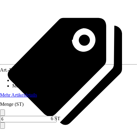
Art.-Nr.
5633201
Standort
:
Sonne, Halbschatten
Mehrjährig
:
Nein
Mehr Artikeldetails
Menge (ST)
6 ST