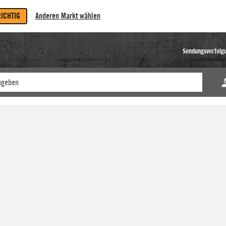
RICHTIG
Anderen Markt wählen
Sendungsverfolg