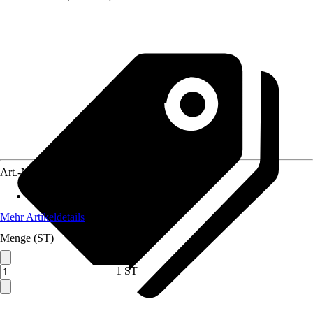
Art.-Nr.
12598469
Anwendungsbereich
:
Filter
Mehr Artikeldetails
Menge (ST)
1 ST