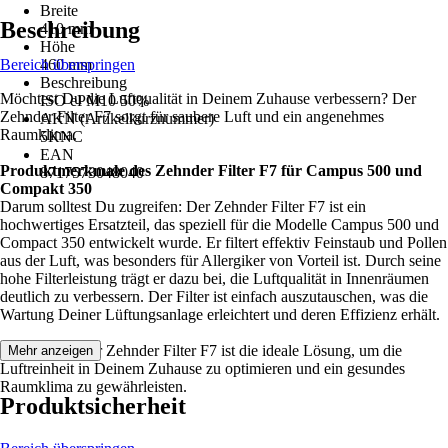
Breite
Beschreibung
410 mm
Höhe
Bereich überspringen
460 mm
Beschreibung
Möchtest Du die Luftqualität in Deinem Zuhause verbessern? Der
ISO ePM10 50%
Zehnder Filter F7 sorgt für saubere Luft und ein angenehmes
AKN (Artikelkurznummer)
Raumklima.
5KNC
EAN
Produktmerkmale des Zehnder Filter F7 für Campus 500 und
8717573048040
Compakt 350
Darum solltest Du zugreifen: Der Zehnder Filter F7 ist ein
hochwertiges Ersatzteil, das speziell für die Modelle Campus 500 und
Compact 350 entwickelt wurde. Er filtert effektiv Feinstaub und Pollen
aus der Luft, was besonders für Allergiker von Vorteil ist. Durch seine
hohe Filterleistung trägt er dazu bei, die Luftqualität in Innenräumen
deutlich zu verbessern. Der Filter ist einfach auszutauschen, was die
Wartung Deiner Lüftungsanlage erleichtert und deren Effizienz erhält.
Festgezurrt: Der Zehnder Filter F7 ist die ideale Lösung, um die
Mehr anzeigen
Luftreinheit in Deinem Zuhause zu optimieren und ein gesundes
Raumklima zu gewährleisten.
Produktsicherheit