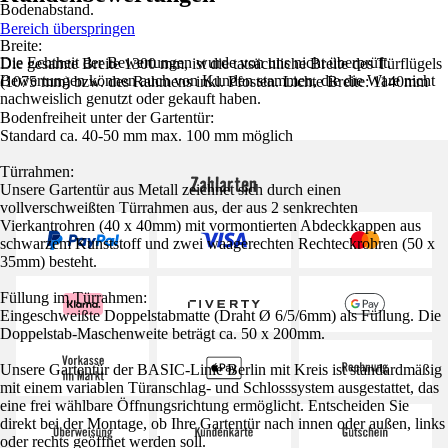
Bodenabstand.
Bereich überspringen
Breite:
Die Echtheit der Bewertungen wurde von uns nicht überprüft.
Die gesamte Breite 1300 mm, ist die tatsächliche Breite des Türflügels
Bewertungen können auch von Kunden stammen, die die Ware nicht
(1075 mm) bzw. des Rahmens inkl. Pfosten. Lichte Breite: 1140mm
nachweislich genutzt oder gekauft haben.
Bodenfreiheit unter der Gartentür:
Standard ca. 40-50 mm max. 100 mm möglich
Türrahmen:
Zahlarten
Unsere Gartentür aus Metall zeichnet sich durch einen
vollverschweißten Türrahmen aus, der aus 2 senkrechten
Vierkantrohren (40 x 40mm) mit vormontierten Abdeckkappen aus
schwarzem Kunststoff und zwei waagerechten Rechteckrohren (50 x
35mm) besteht.
Füllung im Türrahmen:
Eingeschweißte Doppelstabmatte (Draht Ø 6/5/6mm) als Füllung. Die
Doppelstab-Maschenweite beträgt ca. 50 x 200mm.
Unsere Gartentür der BASIC-Linie Berlin mit Kreis ist standardmäßig
mit einem variablen Türanschlag- und Schlosssystem ausgestattet, das
eine frei wählbare Öffnungsrichtung ermöglicht. Entscheiden Sie
direkt bei der Montage, ob Ihre Gartentür nach innen oder außen, links
oder rechts geöffnet werden soll.