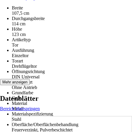
Breite
107,5 cm
Durchgangsbreite
114 cm
Höhe
123 cm
Artikeltyp
Tor
Ausführung
Einzeltor
Torart
Drehflügeltor
Öffnungsrichtung
DIN Universal
Antriebsart
Mehr anzeigen
Ohne Antrieb
Grundfarbe
Datenblätter
Grün
Material
Bereich überspringen
Metall
Materialspezifizierung
Stahl
Oberfläche/Oberflächenbehandlung
Feuerverzinkt, Pulverbeschichtet