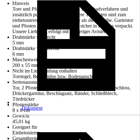
Hinweis
Tore und Pfosten feuerverzinkt im Tauchbadverfahren und
zusätzlich pulverbeschichtet! Unsere Torpfosten sind zum
einbetonieren und ca. 60cm länger als die Torhöhe. Gartentor
und Pfosten werden komplett und sicher in Kartons verpackt.
Unsere Lieferung erfolgt mit vorheriger Avisierung.
Drahtstärke senkrecht
5 mm
Drahtstärke waagerecht
6 mm
Maschenweite
200 x 55 mm
Nicht im Lieferumfang enthalten
Torriegel, Bodenhülse bzw. Bodenanschlag
Serienausstattung
Tor, 2 Pfosten, Pfostenkappen, Türdrücker, Einsteckschloss,
Drückergarnitur, Beschlagsatz, Bänder, Schließblech,
Türdrücker
Pfostenstärke
Dokument
8 x 8 cm
Gewicht
45,01 kg
Geeignet für
Einbetonieren
Gesamtbreite inkl. Pfosten