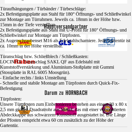
Türaufhängungen / Türbänder / Türbeschläge:
2x Befestigungsplatte aus Stahl für 180° Öffnungs- und Schließwinkel
zur Montage am Türrahmen. Jeweils ca. 18mm in der Höhe bzw.
15mm in der Tiefe verstellbar.
Hauptversandpartner
2x Befestigungsplatte aus Stahl mit U-Profil für 180° Öffnungs- und
Schließwinkel zur Montage am Türpfosten.
2x Augenschraubenset M16 als Edelstahlscharniere. Jede Gartentür ist
ca. 10mm in der Höhe verstellbar.
Türanschlag bzw. Schließblech / Schließkasten:
LOCINOX Türanschlag SAKL QF aus Edelstahl mit
Kunststoffverstärkung und Aluminium-Stoßplatte mit Gummi
(Stossplatte in RAL 6005 Moosgrün).
- Einfache rechts / links Umstellung
- Schnelle und stabile Montage am Türpfosten durch Quick-Fix-
Befestigung
Darum zu HORNBACH
Türpfosten:
Unsere Türpfosten zum Einbetonieren bestehen aus einem 80 x 80 x
2,5 mm großen Quadratrohr aus Metall, das mit einer vormontierten
Abdeckkappe aus schwarzem Kunststoff ausgestattet ist. Die Länge
der Pfosten entspricht etwa 60 cm zusätzlich zu der Höhe der
Gartentür.