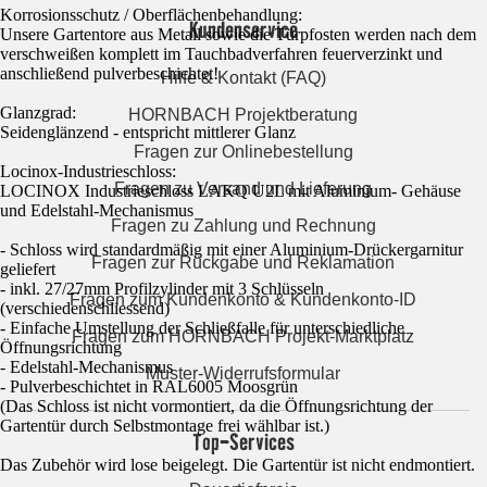
Korrosionsschutz / Oberflächenbehandlung:
Kundenservice
Unsere Gartentore aus Metall sowie die Türpfosten werden nach dem
verschweißen komplett im Tauchbadverfahren feuerverzinkt und
anschließend pulverbeschichtet!
Hilfe & Kontakt (FAQ)
Glanzgrad:
HORNBACH Projektberatung
Seidenglänzend - entspricht mittlerer Glanz
Fragen zur Onlinebestellung
Locinox-Industrieschloss:
Fragen zu Versand und Lieferung
LOCINOX Industrieschloss LAKQ U2L mit Aluminium- Gehäuse
und Edelstahl-Mechanismus
Fragen zu Zahlung und Rechnung
- Schloss wird standardmäßig mit einer Aluminium-Drückergarnitur
Fragen zur Rückgabe und Reklamation
geliefert
- inkl. 27/27mm Profilzylinder mit 3 Schlüsseln
Fragen zum Kundenkonto & Kundenkonto-ID
(verschiedenschliessend)
- Einfache Umstellung der Schließfalle für unterschiedliche
Fragen zum HORNBACH Projekt-Marktplatz
Öffnungsrichtung
- Edelstahl-Mechanismus
Muster-Widerrufsformular
- Pulverbeschichtet in RAL6005 Moosgrün
(Das Schloss ist nicht vormontiert, da die Öffnungsrichtung der
Gartentür durch Selbstmontage frei wählbar ist.)
Top-Services
Das Zubehör wird lose beigelegt. Die Gartentür ist nicht endmontiert.