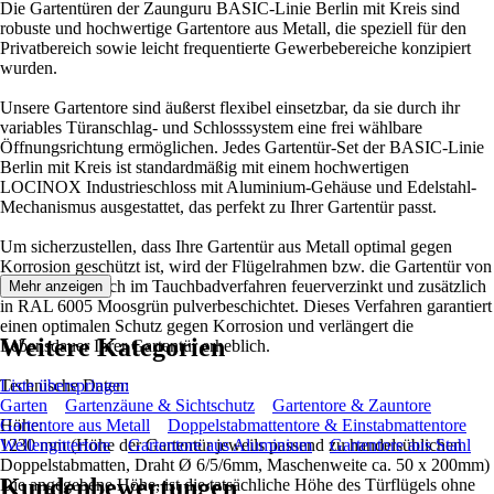
Die Gartentüren der Zaunguru BASIC-Linie Berlin mit Kreis sind
robuste und hochwertige Gartentore aus Metall, die speziell für den
Privatbereich sowie leicht frequentierte Gewerbebereiche konzipiert
wurden.
Unsere Gartentore sind äußerst flexibel einsetzbar, da sie durch ihr
variables Türanschlag- und Schlosssystem eine frei wählbare
Öffnungsrichtung ermöglichen. Jedes Gartentür-Set der BASIC-Linie
Berlin mit Kreis ist standardmäßig mit einem hochwertigen
LOCINOX Industrieschloss mit Aluminium-Gehäuse und Edelstahl-
Mechanismus ausgestattet, das perfekt zu Ihrer Gartentür passt.
Um sicherzustellen, dass Ihre Gartentür aus Metall optimal gegen
Korrosion geschützt ist, wird der Flügelrahmen bzw. die Gartentür von
uns ausschließlich im Tauchbadverfahren feuerverzinkt und zusätzlich
Mehr anzeigen
in RAL 6005 Moosgrün pulverbeschichtet. Dieses Verfahren garantiert
einen optimalen Schutz gegen Korrosion und verlängert die
Weitere Kategorien
Lebensdauer Ihrer Gartentür erheblich.
Technische Daten:
Liste überspringen
Garten
Gartenzäune & Sichtschutz
Gartentore & Zauntore
Höhe:
Gartentore aus Metall
Doppelstabmattentore & Einstabmattentore
1230 mm (Höhe der Gartentür jeweils passend zu handelsüblichen
Wellengittertore
Gartentore aus Aluminium
Gartentore aus Stahl
Doppelstabmatten, Draht Ø 6/5/6mm, Maschenweite ca. 50 x 200mm)
Kundenbewertungen
Die angegebene Höhe, ist die tatsächliche Höhe des Türflügels ohne