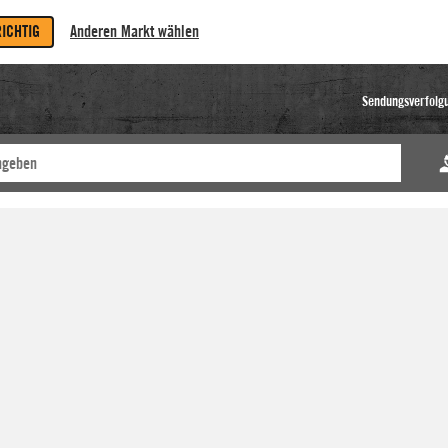
RICHTIG
Anderen Markt wählen
Sendungsverfolg