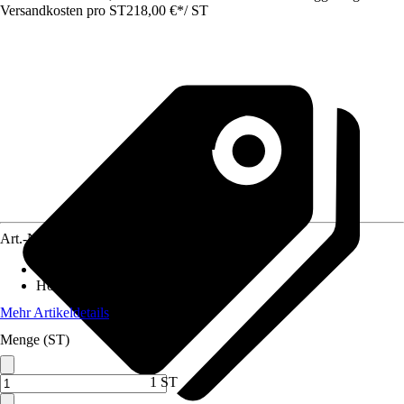
Versandkosten pro ST
218,00 €
*
/
ST
Art.-Nr.
5645969
Breite
:
180 cm
Höhe
:
180 cm
Mehr Artikeldetails
Menge (ST)
1 ST