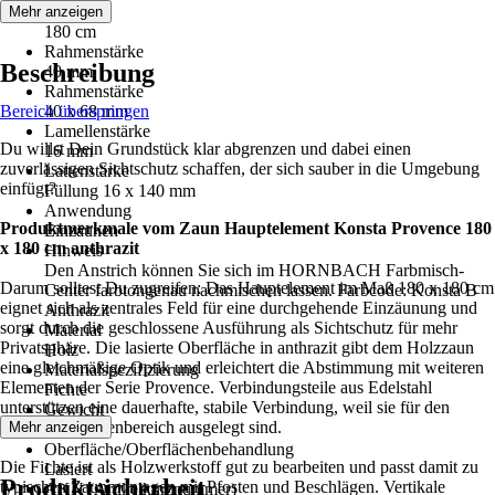
Höhe
Mehr anzeigen
180 cm
Rahmenstärke
Beschreibung
40 mm
Rahmenstärke
Bereich überspringen
40 x 68 mm
Lamellenstärke
Du willst Dein Grundstück klar abgrenzen und dabei einen
16 mm
zuverlässigen Sichtschutz schaffen, der sich sauber in die Umgebung
Lattenstärke
einfügt?
Füllung 16 x 140 mm
Anwendung
Produktmerkmale vom Zaun Hauptelement Konsta Provence 180
Einzäunen
x 180 cm anthrazit
Hinweis
Den Anstrich können Sie sich im HORNBACH Farbmisch-
Darum solltest Du zugreifen: Das Hauptelement im Maß 180 x 180 cm
Center farbtongenau nachmischen lassen. Farbcode: Konsta B
eignet sich als zentrales Feld für eine durchgehende Einzäunung und
Anthrazit
sorgt durch die geschlossene Ausführung als Sichtschutz für mehr
Material
Privatsphäre. Die lasierte Oberfläche in anthrazit gibt dem Holzzaun
Holz
eine gleichmäßige Optik und erleichtert die Abstimmung mit weiteren
Materialspezifizierung
Elementen der Serie Provence. Verbindungsteile aus Edelstahl
Fichte
unterstützen eine dauerhafte, stabile Verbindung, weil sie für den
Gewicht
Einsatz im Außenbereich ausgelegt sind.
Mehr anzeigen
34 kg
Oberfläche/Oberflächenbehandlung
Die Fichte ist als Holzwerkstoff gut zu bearbeiten und passt damit zu
Lasiert
Produktsicherheit
typischen Zaunmontagen mit Pfosten und Beschlägen. Vertikale
AKN (Artikelkurznummer)