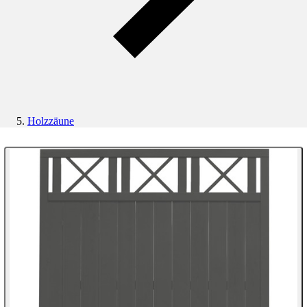
Holzzäune