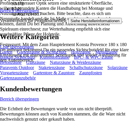
Profile in sägerauer Optik setzen eine strukturierte Oberfläche,
KM7P
während gerundete Kanten die Handhabung bei Montage und
EAN
Bereich überspringen
Nutzung angenehmer machen. Bitte beachte, dass es sich um
4306517214517
Nennmaße handelt und die Ist-Maße um bis zu 2 cm abweichen
Verantwortlich für Produktsicherheit:
.
Siehe Herstellerinformationen
können, damit Du bei Planung und Ausrichtung ausreichend
Spielraum einrechnest; zur Werterhaltung empfiehlt sich eine
regelmäßige Pflege der Holzteile.
Weitere Kategorien
Festgezurrt: Mit dem Zaun Hauptelement Konsta Provence 180 x 180
Liste überspringen
cm anthrazit bekommst Du ein passendes Sichtschutzfeld für eine klare
Garten
Gartenzäune & Sichtschutz
Holzzäune
Metallzäune
Einzäunung mit abgestimmter Serienoptik und solider Ausführung für
Balkon Sichtschutz
Kunststoffzäune
BPC- & WPC-Zäune
den Außenbereich.
Betonzäune
Glaszäune
Naturzäune & Weidenzäune
Paravents Outdoor
Staketenzäune
Schallschutzzäune
Solarzäune
Vorgartenzäune
Gartentore & Zauntore
Zaunpfosten
Gartenzaunzubehör
Kundenbewertungen
Bereich überspringen
Die Echtheit der Bewertungen wurde von uns nicht überprüft.
Bewertungen können auch von Kunden stammen, die die Ware nicht
nachweislich genutzt oder gekauft haben.