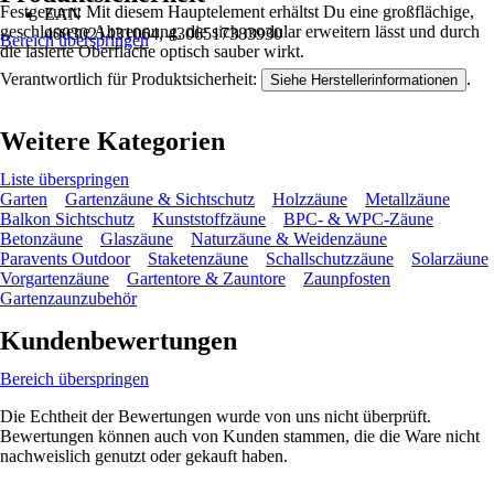
Festgezurrt: Mit diesem Hauptelement erhältst Du eine großflächige,
EAN
geschlossene Abtrennung, die sich modular erweitern lässt und durch
4003021431064, 4306517383930
Bereich überspringen
die lasierte Oberfläche optisch sauber wirkt.
Verantwortlich für Produktsicherheit:
.
Siehe Herstellerinformationen
Weitere Kategorien
Liste überspringen
Garten
Gartenzäune & Sichtschutz
Holzzäune
Metallzäune
Balkon Sichtschutz
Kunststoffzäune
BPC- & WPC-Zäune
Betonzäune
Glaszäune
Naturzäune & Weidenzäune
Paravents Outdoor
Staketenzäune
Schallschutzzäune
Solarzäune
Vorgartenzäune
Gartentore & Zauntore
Zaunpfosten
Gartenzaunzubehör
Kundenbewertungen
Bereich überspringen
Die Echtheit der Bewertungen wurde von uns nicht überprüft.
Bewertungen können auch von Kunden stammen, die die Ware nicht
nachweislich genutzt oder gekauft haben.