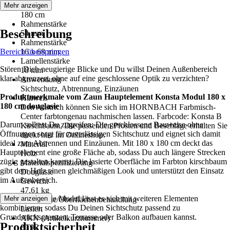
Höhe
Mehr anzeigen
180 cm
Rahmenstärke
Beschreibung
54 mm
Rahmenstärke
Bereich überspringen
16 x 68 mm
Lamellenstärke
Stören Dich neugierige Blicke und Du willst Deinen Außenbereich
18 mm
klar abgrenzen, ohne auf eine geschlossene Optik zu verzichten?
Anwendung
Sichtschutz, Abtrennung, Einzäunen
Produktmerkmale vom Zaun Hauptelement Konsta Modul 180 x
Hinweis
180 cm douglasie
Den Anstrich können Sie sich im HORNBACH Farbmisch-
Center farbtongenau nachmischen lassen. Farbcode: Konsta B
Darum solltest Du zugreifen: Die geschlossene Bauweise ohne
Kirschbaum, Die passenden Pfosten und Beschläge erhalten Sie
Öffnungen sorgt für zuverlässigen Sichtschutz und eignet sich damit
direkt hier im Onlineshop.
ideal zum Abtrennen und Einzäunen. Mit 180 x 180 cm deckt das
Material
Hauptelement eine große Fläche ab, sodass Du auch längere Strecken
Holz
zügig gestalten kannst. Die lasierte Oberfläche im Farbton kirschbaum
Materialspezifizierung
gibt dem Holz einen gleichmäßigen Look und unterstützt den Einsatz
Douglasie
im Außenbereich.
Gewicht
47,61 kg
Als Teil der Serie Modul lässt es sich mit weiteren Elementen
Mehr anzeigen
Oberfläche/Oberflächenbehandlung
kombinieren, sodass Du Deinen Sichtschutz passend zu
Lasiert
Grundstücksgrenzen, Terrasse oder Balkon aufbauen kannst.
AKN (Artikelkurznummer)
Produktsicherheit
8T9E