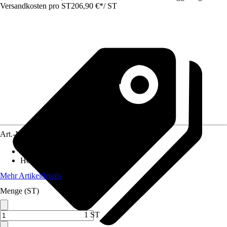
Versandkosten pro ST
206,90 €
*
/
ST
Art.-Nr.
4611973
Breite
:
180 cm
Höhe
:
180 cm
Mehr Artikeldetails
Menge (ST)
1 ST