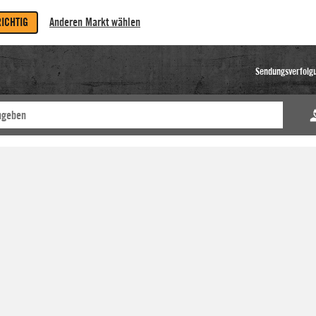
RICHTIG
Anderen Markt wählen
Sendungsverfolg