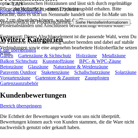
optisch zu klassischen Holzzäunen und lässt sich durch regelmäßige
EAN
Pflege der Holzteile in seinem Erscheinungsbild erhalten. Bitte
2007005175571, 4306517216481
Bereich überspringen
beachte, dass es sich um Nennmaße handelt und die Ist-Maße um bis
zu 2 cm abweichen können, was bei der Planung von
Verantwortlich für Produktsicherheit:
.
Siehe Herstellerinformationen
Pfostenabständen und Anschlüssen berücksichtigt werden sollte.
Festgezurrt: Dieses Abschlusselement ist die passende Wahl, wenn Du
Weitere Kategorien
die Zaunserie Andria linksseitig sauber beenden und dabei auf stabile
Verbindungen sowie eine angenehm bearbeitete Holzoberfläche setzen
Liste überspringen
willst.
Garten
Gartenzäune & Sichtschutz
Holzzäune
Metallzäune
Balkon Sichtschutz
Kunststoffzäune
BPC- & WPC-Zäune
Betonzäune
Glaszäune
Naturzäune & Weidenzäune
Paravents Outdoor
Staketenzäune
Schallschutzzäune
Solarzäune
Vorgartenzäune
Gartentore & Zauntore
Zaunpfosten
Gartenzaunzubehör
Kundenbewertungen
Bereich überspringen
Die Echtheit der Bewertungen wurde von uns nicht überprüft.
Bewertungen können auch von Kunden stammen, die die Ware nicht
nachweislich genutzt oder gekauft haben.