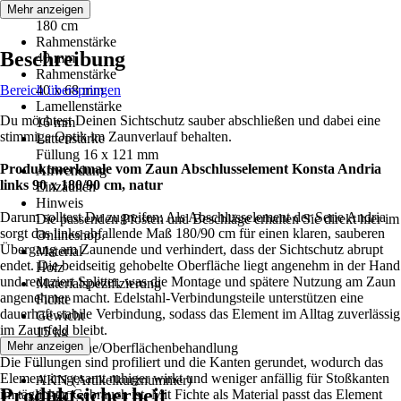
Höhe
Mehr anzeigen
180 cm
Rahmenstärke
Beschreibung
40 mm
Rahmenstärke
Bereich überspringen
40 x 68 mm
Lamellenstärke
Du möchtest Deinen Sichtschutz sauber abschließen und dabei eine
16 mm
stimmige Optik im Zaunverlauf behalten.
Lattenstärke
Füllung 16 x 121 mm
Produktmerkmale vom Zaun Abschlusselement Konsta Andria
Anwendung
links 90 x 180/90 cm, natur
Einzäunen
Hinweis
Darum solltest Du zugreifen: Als Abschlusselement der Serie Andria
Die passenden Pfosten und Beschläge erhalten Sie direkt hier im
sorgt das links abfallende Maß 180/90 cm für einen klaren, sauberen
Onlineshop.
Übergang am Zaunende und verhindert, dass der Sichtschutz abrupt
Material
endet. Die beidseitig gehobelte Oberfläche liegt angenehm in der Hand
Holz
und reduziert Splitter, was die Montage und spätere Nutzung am Zaun
Materialspezifizierung
angenehmer macht. Edelstahl-Verbindungsteile unterstützen eine
Fichte
dauerhaft stabile Verbindung, sodass das Element im Alltag zuverlässig
Gewicht
im Zaunfeld bleibt.
15 kg
Mehr anzeigen
Oberfläche/Oberflächenbehandlung
Die Füllungen sind profiliert und die Kanten gerundet, wodurch das
-
Element insgesamt ruhiger wirkt und weniger anfällig für Stoßkanten
AKN (Artikelkurznummer)
Produktsicherheit
im täglichen Gebrauch ist. Mit Fichte als Material passt das Element
UEZC