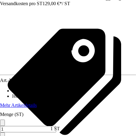
Versandkosten pro ST
129,00 €
*
/
ST
Art.-Nr.
5662130
Breite
:
90 cm
Höhe
:
180 cm
Mehr Artikeldetails
Menge (ST)
1 ST