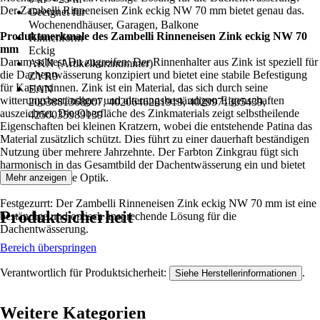
Der Zambelli Rinneneisen Zink eckig NW 70 mm bietet genau das.
Geeignet für
Wochenendhäuser, Garagen, Balkone
Produktmerkmale des Zambelli Rinneneisen Zink eckig NW 70
Rinnenform
mm
Eckig
Darum solltest Du zugreifen: Der Rinnenhalter aus Zink ist speziell für
AKN (Artikelkurznummer)
die Dachentwässerung konzipiert und bietet eine stabile Befestigung
ZYR9
für Kastenrinnen. Zink ist ein Material, das sich durch seine
EAN
witterungsbeständigen und alterungsbeständigen Eigenschaften
2003881368007, 4020646201919, 4029971305439,
auszeichnet. Die Oberfläche des Zinkmaterials zeigt selbstheilende
4250035989139
Eigenschaften bei kleinen Kratzern, wobei die entstehende Patina das
Material zusätzlich schützt. Dies führt zu einer dauerhaft beständigen
Nutzung über mehrere Jahrzehnte. Der Farbton Zinkgrau fügt sich
harmonisch in das Gesamtbild der Dachentwässerung ein und bietet
eine hochwertige Optik.
Mehr anzeigen
Festgezurrt: Der Zambelli Rinneneisen Zink eckig NW 70 mm ist eine
Produktsicherheit
beständige und optisch ansprechende Lösung für die
Dachentwässerung.
Bereich überspringen
Verantwortlich für Produktsicherheit:
.
Siehe Herstellerinformationen
Weitere Kategorien