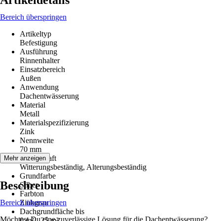
Artikeldetails
Bereich überspringen
Artikeltyp
Befestigung
Ausführung
Rinnenhalter
Einsatzbereich
Außen
Anwendung
Dachentwässerung
Material
Metall
Materialspezifizierung
Zink
Nennweite
70 mm
Eigenschaft
Mehr anzeigen
Witterungsbeständig, Alterungsbeständig
Grundfarbe
Beschreibung
Silber
Farbton
Bereich überspringen
Zinkgrau
Dachgrundfläche bis
Möchtest Du eine zuverlässige Lösung für die Dachentwässerung?
0 m² - 25 m²