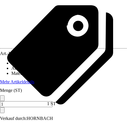
Art.-Nr.
3881368
Artikeltyp
:
Befestigung
Ausführung
:
Rinnenhalter
Material
:
Metall
Mehr Artikeldetails
Menge (ST)
1 ST
Verkauf durch:
HORNBACH