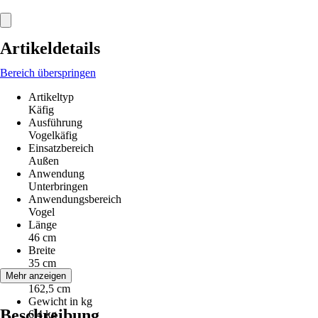
Artikeldetails
Bereich überspringen
Artikeltyp
Käfig
Ausführung
Vogelkäfig
Einsatzbereich
Außen
Anwendung
Unterbringen
Anwendungsbereich
Vogel
Länge
46 cm
Breite
35 cm
Höhe
Mehr anzeigen
162,5 cm
Gewicht in kg
Beschreibung
6,4 kg