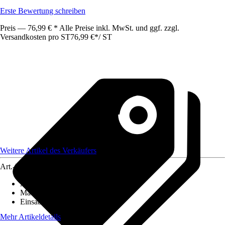
Erste Bewertung schreiben
Preis — 76,99 € * Alle Preise inkl. MwSt. und ggf. zzgl.
Versandkosten pro ST
76,99 €
*
/
ST
Weitere Artikel des Verkäufers
Art.-Nr.
12515154
Artikeltyp
:
Käfig
Material
:
Metall
Einsatzbereich
:
Außen
Mehr Artikeldetails