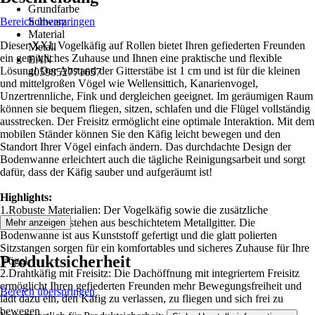
Grundfarbe
Bereich überspringen
Schwarz
Material
Dieser XXL Vogelkäfig auf Rollen bietet Ihren gefiederten Freunden
Metall
ein gemütliches Zuhause und Ihnen eine praktische und flexible
EAN
Lösung! Der Abstand der Gitterstäbe ist 1 cm und ist für die kleinen
4059852771657
und mittelgroßen Vögel wie Wellensittich, Kanarienvogel,
Unzertrennliche, Fink und dergleichen geeignet. Im geräumigen Raum
können sie bequem fliegen, sitzen, schlafen und die Flügel vollständig
ausstrecken. Der Freisitz ermöglicht eine optimale Interaktion. Mit dem
mobilen Ständer können Sie den Käfig leicht bewegen und den
Standort Ihrer Vögel einfach ändern. Das durchdachte Design der
Bodenwanne erleichtert auch die tägliche Reinigungsarbeit und sorgt
dafür, dass der Käfig sauber und aufgeräumt ist!
Highlights:
1.Robuste Materialien: Der Vogelkäfig sowie die zusätzliche
Ablageplatte bestehen aus beschichtetem Metallgitter. Die
Mehr anzeigen
Bodenwanne ist aus Kunststoff gefertigt und die glatt polierten
Sitzstangen sorgen für ein komfortables und sicheres Zuhause für Ihre
Produktsicherheit
Vögel
2.Drahtkäfig mit Freisitz: Die Dachöffnung mit integriertem Freisitz
ermöglicht Ihren gefiederten Freunden mehr Bewegungsfreiheit und
Bereich überspringen
lädt dazu ein, den Käfig zu verlassen, zu fliegen und sich frei zu
bewegen