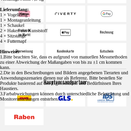
Lieferumfang:
1 × Vogelkäfig
1 × Montageanleitung
1 × Schaukel
2 × Haken aus Kunststoff
4 × Sitzstange
4 × Futternapf
Hinweise:
1.Bitte beachten Sie, dass es aufgrund von manuellen Messmethoden
zu einer Abweichung der Maßangaben von bis zu ±1 cm kommen
kann.
2.Die in den Beschreibungen und Bildern angegebenen Tierarten und
Anwendungsszenarien dienen nur als Referenz. Bitte bestellen Sie
Hauptversandpartner
Produkte basierend auf den Eigenschaften und Bedürfnissen Ihres
Haustiers.
3.Farbabweichungen können durch unterschiedliche Beleuchtung und
Monitoreinstellungen entstehen.