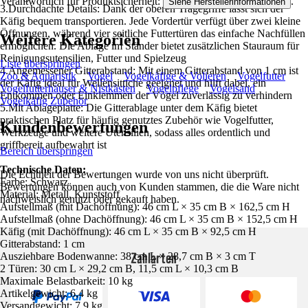
Verantwortlich für Produktsicherheit:
.
Siehe Herstellerinformationen
3.Durchdachte Details: Dank der oberen Tragegriffe lässt sich der
Käfig bequem transportieren. Jede Vordertür verfügt über zwei kleine
Öffnungen, während vier seitliche Futtertüren das einfache Nachfüllen
Weitere Kategorien
ermöglichen. Die Ablage im Ständer bietet zusätzlichen Stauraum für
Reinigungsutensilien, Futter und Spielzeug
Liste überspringen
4.Angemessener Gitterabstand: Mit einem Gitterabstand von 1 cm ist
Zoo & Aquaristik
Vogel
Vogelkäfige & Volieren
Vogelfutter
der Käfig ideal für Wellensittiche geeignet und hilft dabei, ein
Vogelfutterhäuser & Nistkästen
Vogelpflege
Vogelsand
Entkommen oder Einklemmen der Vögel zuverlässig zu verhindern
Vogelkäfig Zubehör
5.Mit Ablageplatte: Die Gitterablage unter dem Käfig bietet
praktischen Platz für häufig genutztes Zubehör wie Vogelfutter,
Kundenbewertungen
Werkzeuge und weitere Utensilien, sodass alles ordentlich und
griffbereit aufbewahrt ist
Bereich überspringen
Technische Daten:
Die Echtheit der Bewertungen wurde von uns nicht überprüft.
Farbe: Schwarz
Bewertungen können auch von Kunden stammen, die die Ware nicht
Material: Metall, Kunststoff
nachweislich genutzt oder gekauft haben.
Aufstellmaß (mit Dachöffnung): 46 cm L × 35 cm B × 162,5 cm H
Aufstellmaß (ohne Dachöffnung): 46 cm L × 35 cm B × 152,5 cm H
Käfig (mit Dachöffnung): 46 cm L × 35 cm B × 92,5 cm H
Gitterabstand: 1 cm
Zahlarten
Ausziehbare Bodenwanne: 38 cm L × 28,7 cm B × 3 cm T
2 Türen: 30 cm L × 29,2 cm B, 11,5 cm L × 10,3 cm B
Maximale Belastbarkeit: 10 kg
Artikelgewicht: 6,4 kg
Versandgewicht: 7,9 kg