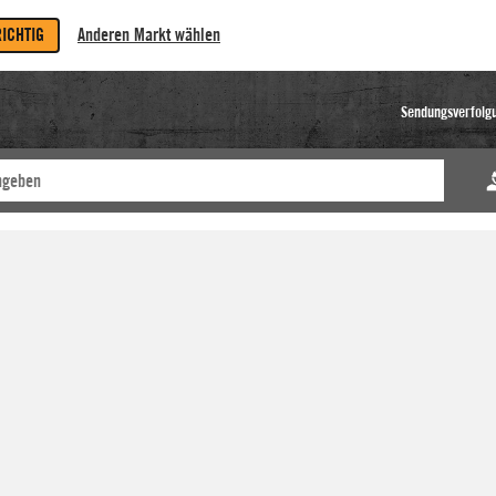
RICHTIG
Anderen Markt wählen
Sendungsverfolg