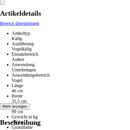
Artikeldetails
Bereich überspringen
Artikeltyp
Käfig
Ausführung
Vogelkäfig
Einsatzbereich
Außen
Anwendung
Unterbringen
Anwendungsbereich
Vogel
Länge
46 cm
Breite
35,5 cm
Höhe
Mehr anzeigen
99 cm
Gewicht in kg
Beschreibung
4,8 kg
Grundfarbe