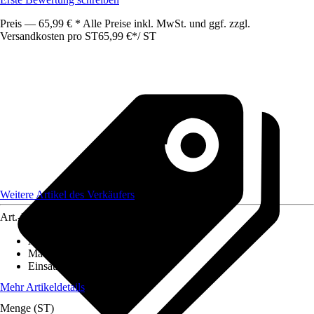
Preis — 65,99 € * Alle Preise inkl. MwSt. und ggf. zzgl.
Versandkosten pro ST
65,99 €
*
/
ST
Weitere Artikel des Verkäufers
Art.-Nr.
12515158
Artikeltyp
:
Käfig
Material
:
Metall
Einsatzbereich
:
Außen
Mehr Artikeldetails
Menge (ST)