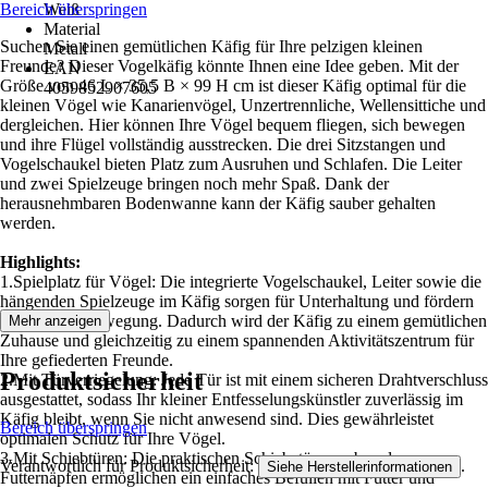
Bereich überspringen
Weiß
Material
Suchen Sie einen gemütlichen Käfig für Ihre pelzigen kleinen
Metall
Freunde? Dieser Vogelkäfig könnte Ihnen eine Idee geben. Mit der
EAN
Größe von 46 L × 35,5 B × 99 H cm ist dieser Käfig optimal für die
4059852907605
kleinen Vögel wie Kanarienvögel, Unzertrennliche, Wellensittiche und
dergleichen. Hier können Ihre Vögel bequem fliegen, sich bewegen
und ihre Flügel vollständig ausstrecken. Die drei Sitzstangen und
Vogelschaukel bieten Platz zum Ausruhen und Schlafen. Die Leiter
und zwei Spielzeuge bringen noch mehr Spaß. Dank der
herausnehmbaren Bodenwanne kann der Käfig sauber gehalten
werden.
Highlights:
1.Spielplatz für Vögel: Die integrierte Vogelschaukel, Leiter sowie die
hängenden Spielzeuge im Käfig sorgen für Unterhaltung und fördern
die tägliche Bewegung. Dadurch wird der Käfig zu einem gemütlichen
Mehr anzeigen
Zuhause und gleichzeitig zu einem spannenden Aktivitätszentrum für
Ihre gefiederten Freunde.
Produktsicherheit
2.Mit Türverriegelung: Jede Tür ist mit einem sicheren Drahtverschluss
ausgestattet, sodass Ihr kleiner Entfesselungskünstler zuverlässig im
Käfig bleibt, wenn Sie nicht anwesend sind. Dies gewährleistet
Bereich überspringen
optimalen Schutz für Ihre Vögel.
3.Mit Schiebtüren: Die praktischen Schiebetüren neben den
Verantwortlich für Produktsicherheit:
.
Siehe Herstellerinformationen
Futternäpfen ermöglichen ein einfaches Befüllen mit Futter und