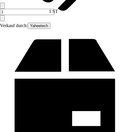
1 ST
Verkauf durch:
Yaheetech