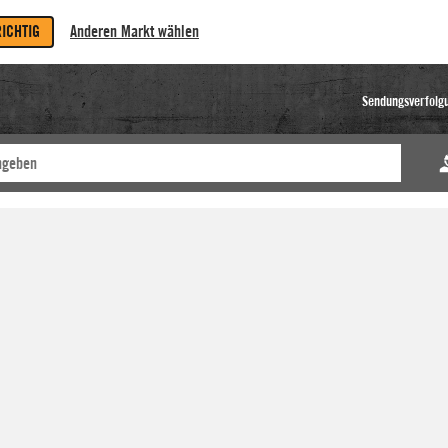
RICHTIG
Anderen Markt wählen
Sendungsverfolg