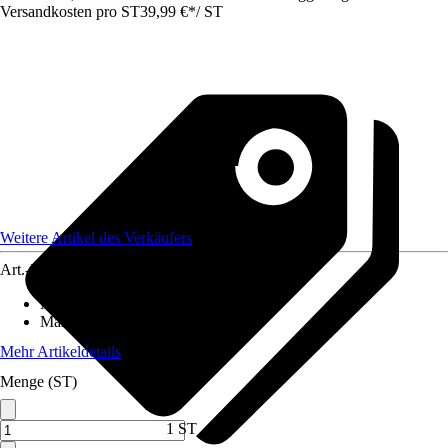
Versandkosten pro ST
39,99 €
*
/
ST
Weitere Artikel des Verkäufers
Art.-Nr.
12785754
Material
:
Metall
Maße (BxHxT)
:
30 x 153 x 75
Mehr Artikeldetails
Menge (ST)
1 ST