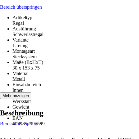
Bereich überspringen
Artikeltyp
Regal
Ausführung
Schwerlastregal
Variante
1-reihig
Montageart
Stecksystem
Maße (BxHxT)
30 x 153 x 75
Material
Metall
Einsatzbereich
Innen
Räume
Mehr anzeigen
Werkstatt
Gewicht
Beschreibung
11 kg
EAN
Bereich überspringen
4059852995589