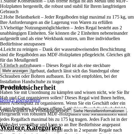
1.Stabile Konstruktion – Das offene Regal ist aus Metall und MDF-
Holzplatten hergestellt, die robust und stabil für Ihrem langfristigen
Gebrauch
2.Hohe Belastbarkeit – Jeder Regalboden trägt maximal zu 175 kg, um
Ihre Anforderungen an die Lagerung von Waren zu erfüllen
3.Vielseitige Nutzungsmöglichkeiten – Jedes Regal besteht aus 2
unabhängigen Einheiten. Sie können die 2 Einheiten nebeneinander
aufgestellt und als eine Werkbank nutzen, um Ihre individuellen
Bedürfnisse anzupassen
4.Leicht zu reinigen – Dank der wasserabweisenden Beschichtung
sind die Regalböden aus MDF-Holzplatten pflegeleicht. Gleiches gilt
für das Metallgestell
5.Einfach aufzubauen – Dieses Regal ist als eine steckbare
Konstruktion aufgebaut, dadurch lässt sich das Standregal ohne
Mehr anzeigen
Schrauben oder Bohren aufbauen. Es wird empfohlen, bei der
Installation Handschuhe zu tragen
Produktsicherheit
Beschreibung:
Haben Sie mit Unordnung zu kämpfen und wissen nicht, wie Sie Ihr
Hab und Gut organisieren sollen? Dieses Regal wird Ihnen helfen,
Bereich überspringen
Ihren Arbeitsplatz zu organisieren. Wenn Sie ein Geschäft oder ein
Lager betreiben, ist dieses offene 5-stöckige Regal die ideale Wahl.
Verantwortlich für Produktsicherheit:
.
Siehe Herstellerinformationen
Hergestellt von robusten MDF-Holzplatten und Metallrahmen kann
jedes Regalfach maximal bis zu 175 kg tragen. Jedes Fach ist in der
Höhe frei verstellbar und kann so an Ihre Bedürfnisse angepasst
Weitere Kategorien
werden. Sie können dieses Regal auch in 2 separate Regale nach