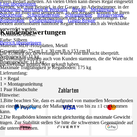
Ihrem Bedarf aufteilen. An vielen Orten kann dieses Regal eingesetzt
Liste überspringen
werden, wie zum Beispiel, in der Garage, im Arbeitszimmer, in der
Maschinen, Werkzeug & Werkstatt
Regale
Metallregale
Küche, im Büro und dergleichen. In den Regalen können Sie Ihren
Steckregale
Schwerlastregale
Schraubregale
Regalsysteme
Werkzeugkästen, Küchenutensilien und Bücher unterbringen. Die
Reifenregale
Gefahrstoffregale
Gastro Regale
beiden abnehmbaren halbhohe Regale können auch als Werkbänke
verwendet werden.
Kundenbewertungen
Technische Daten:
Farbe: Silbern
Bereich überspringen
Material: MDF-Holzplatten, Metall
Gesamtgröße: 75 cm L × 30 cm B × 153 cm H
Die Echtheit der Bewertungen wurde von uns nicht überprüft.
Nettogewicht: 11 kg
Bewertungen können auch von Kunden stammen, die die Ware nicht
Bruttogewicht: 11,6 kg
nachweislich genutzt oder gekauft haben.
Maximale Tragfähigkeit je Regalboden: 175 kg
Lieferumfang:
1 × Regal
1 × Montageanleitung
Zahlarten
1 Paar Handschuhe
Hinweise:
1.Bitte beachten Sie, dass es aufgrund von manuellen Messmethoden
zu einer Abweichung der Maßangaben von bis zu ±1 cm kommen
kann.
2.Die Regalböden können nicht gleichzeitig das maximale Gewicht
tragen. Zur Stabilität stellen Sie bitte die schwersten Gegenstände auf
die unteren Ebenen.