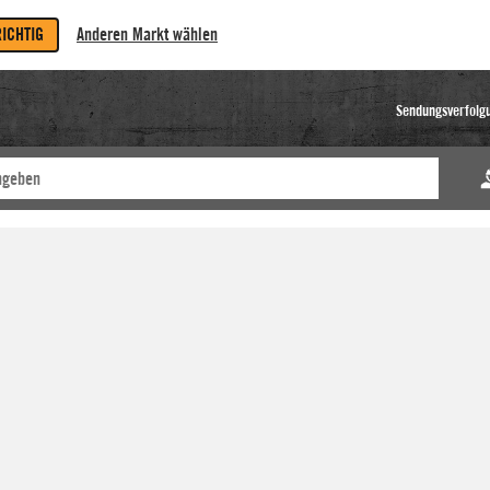
RICHTIG
Anderen Markt wählen
Sendungsverfolg