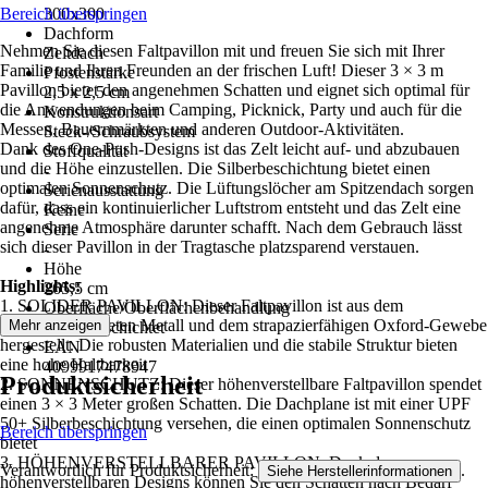
Bereich überspringen
300x300
Dachform
Nehmen Sie diesen Faltpavillon mit und freuen Sie sich mit Ihrer
Zeltdach
Familie und Ihren Freunden an der frischen Luft! Dieser 3 × 3 m
Pfostenstärke
Pavillon bietet den angenehmen Schatten und eignet sich optimal für
2,5 x 2,5 cm
die Anwendungen beim Camping, Picknick, Party und auch für die
Konstruktionsart
Messen, Bauernmärkten und anderen Outdoor-Aktivitäten.
Steck-/Schraubsystem
Dank des One-Push-Designs ist das Zelt leicht auf- und abzubauen
Stoffqualität
und die Höhe einzustellen. Die Silberbeschichtung bietet einen
-
optimalen Sonnenschutz. Die Lüftungslöcher am Spitzendach sorgen
Serienausstattung
dafür, dass ein kontinuierlicher Luftstrom entsteht und das Zelt eine
Keine
angenehme Atmosphäre darunter schafft. Nach dem Gebrauch lässt
Serie
sich dieser Pavillon in der Tragtasche platzsparend verstauen.
-
Höhe
Highlights:
265,5 cm
1. SOLIDER PAVILLON: Dieser Faltpavillon ist aus dem
Oberfläche/Oberflächenbehandlung
pulverbeschichteten Metall und dem strapazierfähigen Oxford-Gewebe
Mehr anzeigen
Pulverbeschichtet
hergestellt. Die robusten Materialien und die stabile Struktur bieten
EAN
eine hohe Haltbarkeit
4099917478947
Produktsicherheit
2. SONNENSCHUTZ: Dieser höhenverstellbare Faltpavillon spendet
einen 3 × 3 Meter großen Schatten. Die Dachplane ist mit einer UPF
50+ Silberbeschichtung versehen, die einen optimalen Sonnenschutz
Bereich überspringen
bietet
3. HÖHENVERSTELLBARER PAVILLON: Dank des
Verantwortlich für Produktsicherheit:
.
Siehe Herstellerinformationen
höhenverstellbaren Designs können Sie den Schatten nach Bedarf