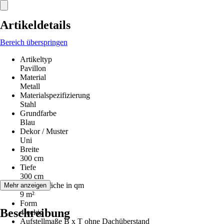
Artikeldetails
Bereich überspringen
Artikeltyp
Pavillon
Material
Metall
Materialspezifizierung
Stahl
Grundfarbe
Blau
Dekor / Muster
Uni
Breite
300 cm
Tiefe
300 cm
Aufstellfläche in qm
Mehr anzeigen
9 m²
Form
Beschreibung
4-eckig
Aufstellmaße B x T ohne Dachüberstand