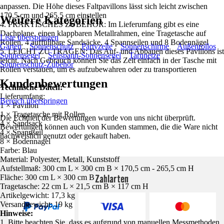
anpassen. Die Höhe dieses Faltpavillons lässt sich leicht zwischen
170,5 cm und 265,5 cm einstellen
Weitere Kategorien
4. PRAKTISCHES ZUBEHÖR: Im Lieferumfang gibt es eine
Dachplane, einen klappbaren Metallrahmen, eine Tragetasche auf
Liste überspringen
Rollen, 4 auffüllbare Sandsäcke, 4 Spannseilen und 8 Bodennägel
Garten
Sonnenschutz
Partyzelte
Sonnenschirme
Außenrollos
5. LEICHT ZU TRAGEN: Das Auf- und Abbauen dieses Pavillons ist
Sonnensegel
Seilspann-Sonnensegel
Tarnnetze
leicht. Nach Gebrauch können Sie das Zelt einfach in der Tasche mit
Sonnenschutz-Zubehör
Rollen verstauen, um es aufzubewahren oder zu transportieren
Kundenbewertungen
Technische Daten:
Lieferumfang:
Bereich überspringen
1 × Pavillon
1 × Tragetasche mit Rollen
Die Echtheit der Bewertungen wurde von uns nicht überprüft.
4 × Sandsack
Bewertungen können auch von Kunden stammen, die die Ware nicht
4 × Spannseil
nachweislich genutzt oder gekauft haben.
8 × Bodennagel
Farbe: Blau
Material: Polyester, Metall, Kunststoff
Aufstellmaß: 300 cm L × 300 cm B × 170,5 cm - 265,5 cm H
Zahlarten
Fläche: 300 cm L × 300 cm B
Tragetasche: 22 cm L × 21,5 cm B × 117 cm H
Artikelgewicht: 17,3 kg
Versandgewicht: 19 kg
Hinweise:
1. Bitte beachten Sie, dass es aufgrund von manuellen Messmethoden