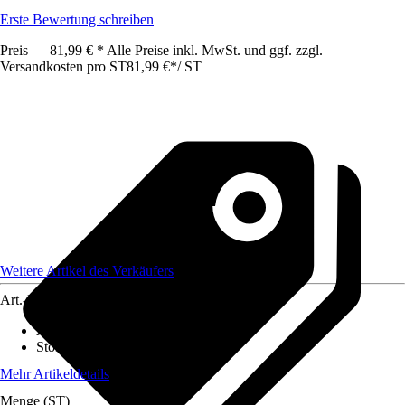
Erste Bewertung schreiben
Preis — 81,99 € * Alle Preise inkl. MwSt. und ggf. zzgl.
Versandkosten pro ST
81,99 €
*
/
ST
Weitere Artikel des Verkäufers
Art.-Nr.
12544339
Aufstellfläche in qm
:
9 m²
Stoffqualität
:
-
Mehr Artikeldetails
Menge (ST)