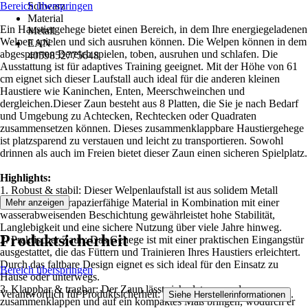
Bereich überspringen
Schwarz
Material
Ein Haustiergehege bietet einen Bereich, in dem Ihre energiegeladenen
Metall
Welpen spielen und sich ausruhen können. Die Welpen können in dem
EAN
abgesperrten Bereich spielen, toben, ausruhen und schlafen. Die
4059852775648
Ausstattung ist für adaptives Training geeignet. Mit der Höhe von 61
cm eignet sich dieser Laufstall auch ideal für die anderen kleinen
Haustiere wie Kaninchen, Enten, Meerschweinchen und
dergleichen.Dieser Zaun besteht aus 8 Platten, die Sie je nach Bedarf
und Umgebung zu Achtecken, Rechtecken oder Quadraten
zusammensetzen können. Dieses zusammenklappbare Haustiergehege
ist platzsparend zu verstauen und leicht zu transportieren. Sowohl
drinnen als auch im Freien bietet dieser Zaun einen sicheren Spielplatz.
Highlights:
1. Robust & stabil: Dieser Welpenlaufstall ist aus solidem Metall
gefertigt. Das strapazierfähige Material in Kombination mit einer
Mehr anzeigen
wasserabweisenden Beschichtung gewährleistet hohe Stabilität,
Langlebigkeit und eine sichere Nutzung über viele Jahre hinweg.
Produktsicherheit
2. Praktischer Zaun: Das Gehege ist mit einer praktischen Eingangstür
ausgestattet, die das Füttern und Trainieren Ihres Haustiers erleichtert.
Durch das faltbare Design eignet es sich ideal für den Einsatz zu
Bereich überspringen
Hause oder unterwegs.
3. Klappbar & tragbar: Der Zaun lässt sich platzsparend
Verantwortlich für Produktsicherheit:
.
Siehe Herstellerinformationen
zusammenklappen und auf ein kompaktes Maß bringen, wodurch er