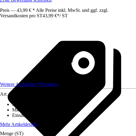
Preis — 43,99 € * Alle Preise inkl. MwSt. und ggf. zzgl.
Versandkosten pro ST
43,99 €
*
/
ST
Weitere Artikel des Verkäufers
Art.-Nr.
12521380
Artikeltyp
:
Stall
Material
:
Metall
Einsatzbereich
:
Außen
Mehr Artikeldetails
Menge (ST)