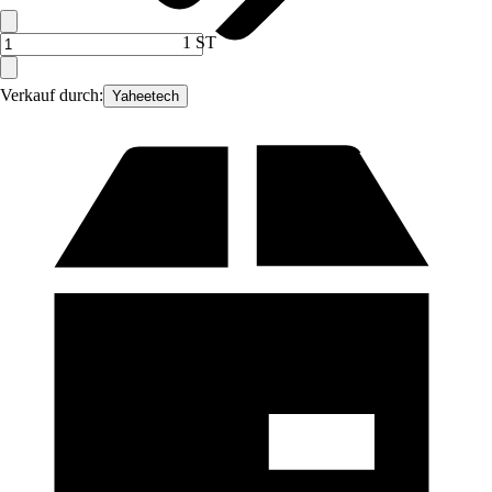
1 ST
Verkauf durch:
Yaheetech