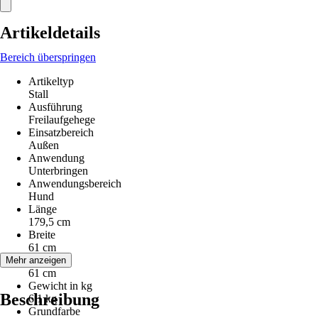
Artikeldetails
Bereich überspringen
Artikeltyp
Stall
Ausführung
Freilaufgehege
Einsatzbereich
Außen
Anwendung
Unterbringen
Anwendungsbereich
Hund
Länge
179,5 cm
Breite
61 cm
Höhe
Mehr anzeigen
61 cm
Gewicht in kg
Beschreibung
6,1 kg
Grundfarbe