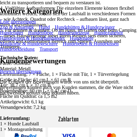
leicht zu transportieren und bequem zu verstauen ist.
4. Vielfältige Aufbauformen: Die einzelnen Elemente können flexibel
Weitere Kategorien
kombiniert werden, sodass sich der Laufstall in verschiedenen Formen
– wie Achteck, Quadrat oder Rechteck – aufbauen lässt, ganz nach
Liste überspringen
Ihren Platzverhältnissen.
Zoo & Aquaristik
Hund
Hundehütten & Hundezwinger
5. Für drinnen & draußen: Ob im Haus, im Garten oder beim Camping
Hundefutter
Hundepflege
Hundespielzeug
Hundezubehör
– dieses Haustiergehege bietet Ihrem Welpen stets einen sicheren,
Hundeleinen & Hundehalsbänder
Hundenäpfe
offenen und komfortablen Bereich zum Spielen, Ausruhen und
Maulkörbe & Hundegeschirre
Hundebetten & Hundekissen
Trainieren.
Hundebekleidung
Transport
Technische Daten:
Kundenbewertungen
Farbe: Schwarz
Material: Metall
Bereich überspringen
Lieferumfang: 7 × Fläche, 1 × Fläche mit Tür, 1 × Türverriegelung
Größe je Fläche: 61 cm L × 61 cm B
Die Echtheit der Bewertungen wurde von uns nicht überprüft.
Tür: 38,7 cm L × 37 cm B
Bewertungen können auch von Kunden stammen, die die Ware nicht
Bodenheringe: 60 cm L × 0.42 cm D.
nachweislich genutzt oder gekauft haben.
Fläche im Quadrat: ca 1,5 m2
Artikelgewicht: 6,1 kg
Versandgewicht: 7,2 kg
Zahlarten
Lieferumfang:
1 × Hunde Laufstall
1 × Montageanleitung