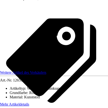
Weitere Artikel des Verkäufers
Art.-Nr.
12653087
Artikeltyp
:
Weihnachtsbaumkugel
Grundfarbe
:
Rot
Material
:
Kunststoff
Mehr Artikeldetails