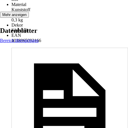
Material
Kunststoff
Gewicht
Mehr anzeigen
0,3 kg
Dekor
Datenblätter
Klassisch
EAN
Bereich überspringen
4018865092166