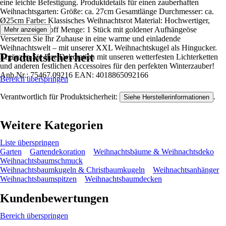
eine leichte Befestigung. Produktdetails für einen zauberhaften
Weihnachtsgarten: Größe: ca. 27cm Gesamtlänge Durchmesser: ca.
Ø25cm Farbe: Klassisches Weihnachtsrot Material: Hochwertiger,
robuste Kunststoff Menge: 1 Stück mit goldener Aufhängeöse
Mehr anzeigen
Versetzen Sie Ihr Zuhause in eine warme und einladende
Weihnachtswelt – mit unserer XXL Weihnachtskugel als Hingucker.
Produktsicherheit
Ergänzen Sie Ihre Dekoration mit unseren wetterfesten Lichterketten
und anderen festlichen Accessoires für den perfekten Winterzauber!
Anb.Nr.: 75467 09216 EAN: 4018865092166
Bereich überspringen
Verantwortlich für Produktsicherheit:
.
Siehe Herstellerinformationen
Weitere Kategorien
Liste überspringen
Garten
Gartendekoration
Weihnachtsbäume & Weihnachtsdeko
Weihnachtsbaumschmuck
Weihnachtsbaumkugeln & Christbaumkugeln
Weihnachtsanhänger
Weihnachtsbaumspitzen
Weihnachtsbaumdecken
Kundenbewertungen
Bereich überspringen