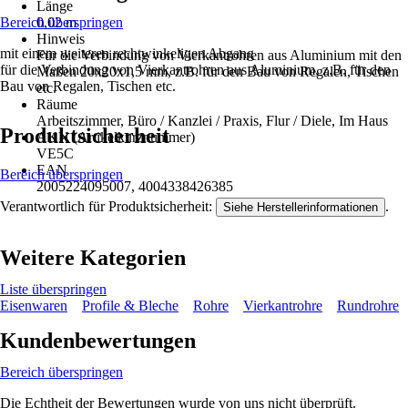
Länge
Bereich überspringen
0,02 m
Hinweis
mit einem weiteren rechtwinkeligen Abgang
Für die Verbindung von Vierkantrohren aus Aluminium mit den
für die Verbindung von Vierkantrohren aus Aluminium, z.B. für den
Maßen 20x20x1,5 mm, z.B. für den Bau von Regalen, Tischen
Bau von Regalen, Tischen etc.
etc.
Räume
Arbeitszimmer, Büro / Kanzlei / Praxis, Flur / Diele, Im Haus
Produktsicherheit
AKN (Artikelkurznummer)
VE5C
EAN
Bereich überspringen
2005224095007, 4004338426385
Verantwortlich für Produktsicherheit:
.
Siehe Herstellerinformationen
Weitere Kategorien
Liste überspringen
Eisenwaren
Profile & Bleche
Rohre
Vierkantrohre
Rundrohre
Kundenbewertungen
Bereich überspringen
Die Echtheit der Bewertungen wurde von uns nicht überprüft.