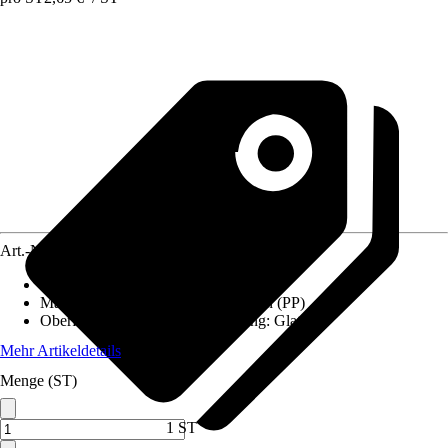
Art.-Nr.
5224095
Ausführung
:
Rohrverbinder
Materialspezifizierung
:
Polypropylen (PP)
Oberfläche/Oberflächenbehandlung
:
Glatt
Mehr Artikeldetails
Menge (ST)
1 ST