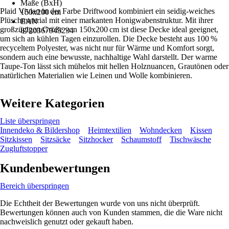
Maße (BxH)
Plaid Vivian in der Farbe Driftwood kombiniert ein seidig-weiches
150x200 cm
Plüschmaterial mit einer markanten Honigwabenstruktur. Mit ihrer
EAN
großzügigen Größe von 150x200 cm ist diese Decke ideal geeignet,
8720367945234
um sich an kühlen Tagen einzurollen. Die Decke besteht aus 100 %
recyceltem Polyester, was nicht nur für Wärme und Komfort sorgt,
sondern auch eine bewusste, nachhaltige Wahl darstellt. Der warme
Taupe-Ton lässt sich mühelos mit hellen Holznuancen, Grautönen oder
natürlichen Materialien wie Leinen und Wolle kombinieren.
Weitere Kategorien
Liste überspringen
Innendeko & Bildershop
Heimtextilien
Wohndecken
Kissen
Sitzkissen
Sitzsäcke
Sitzhocker
Schaumstoff
Tischwäsche
Zugluftstopper
Kundenbewertungen
Bereich überspringen
Die Echtheit der Bewertungen wurde von uns nicht überprüft.
Bewertungen können auch von Kunden stammen, die die Ware nicht
nachweislich genutzt oder gekauft haben.