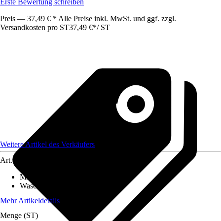
Erste Bewertung schreiben
Preis — 37,49 € * Alle Preise inkl. MwSt. und ggf. zzgl.
Versandkosten pro ST
37,49 €
*
/
ST
Weitere Artikel des Verkäufers
Art.-Nr.
12577987
Material
:
Polyester (PES)
Waschbar
:
Ja
Mehr Artikeldetails
Menge (ST)