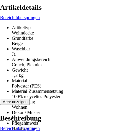
Artikeldetails
Bereich überspringen
Artikeltyp
Wohndecke
Grundfarbe
Beige
Waschbar
Ja
Anwendungsbereich
Couch, Picknick
Gewicht
1,2 kg
Material
Polyester (PES)
Material-Zusammensetzung
100% recyceltes Polyester
Anwendung
Mehr anzeigen
Wohnen
Dekor / Muster
Beschreibung
Uni
Pflegehinweis
Bereich überspringen
Handwäsche