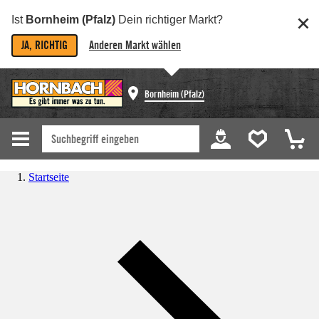
Ist
Bornheim (Pfalz)
Dein richtiger Markt?
JA, RICHTIG
Anderen Markt wählen
Bornheim (Pfalz)
Startseite