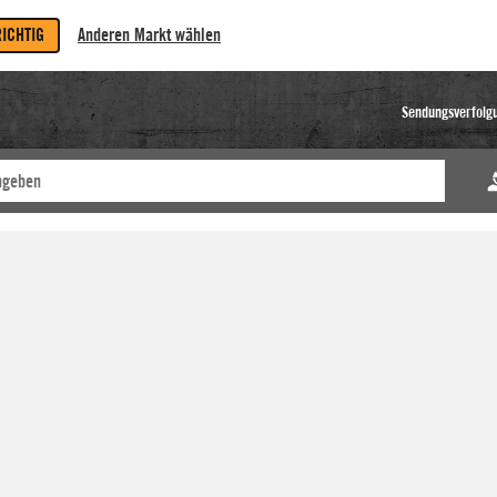
RICHTIG
Anderen Markt wählen
Sendungsverfolg