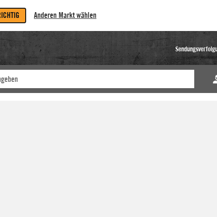
RICHTIG
Anderen Markt wählen
Sendungsverfolg