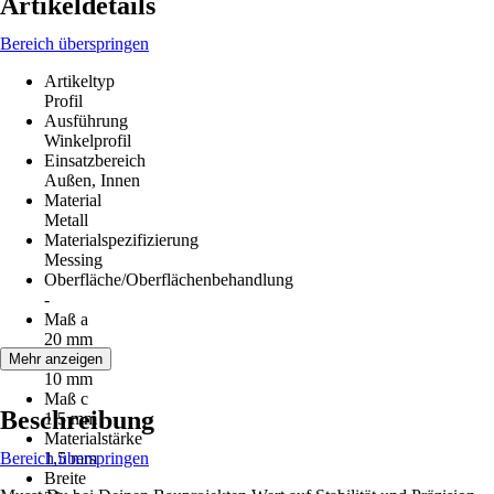
Artikeldetails
Bereich überspringen
Artikeltyp
Profil
Ausführung
Winkelprofil
Einsatzbereich
Außen, Innen
Material
Metall
Materialspezifizierung
Messing
Oberfläche/Oberflächenbehandlung
-
Maß a
20 mm
Maß b
Mehr anzeigen
10 mm
Maß c
Beschreibung
1,5 mm
Materialstärke
Bereich überspringen
1,5 mm
Breite