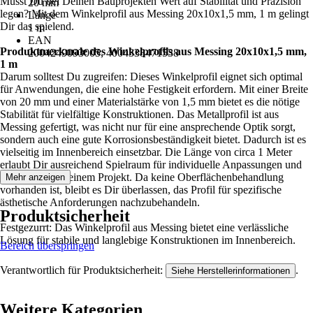
Musst Du bei Deinen Bauprojekten Wert auf Stabilität und Präzision
20 mm
legen? Mit dem Winkelprofil aus Messing 20x10x1,5 mm, 1 m gelingt
Länge
Dir das spielend.
1 m
EAN
Produktmerkmale des Winkelprofils aus Messing 20x10x1,5 mm,
2004249093005, 4004338471538
1 m
Darum solltest Du zugreifen: Dieses Winkelprofil eignet sich optimal
für Anwendungen, die eine hohe Festigkeit erfordern. Mit einer Breite
von 20 mm und einer Materialstärke von 1,5 mm bietet es die nötige
Stabilität für vielfältige Konstruktionen. Das Metallprofil ist aus
Messing gefertigt, was nicht nur für eine ansprechende Optik sorgt,
sondern auch eine gute Korrosionsbeständigkeit bietet. Dadurch ist es
vielseitig im Innenbereich einsetzbar. Die Länge von circa 1 Meter
erlaubt Dir ausreichend Spielraum für individuelle Anpassungen und
Zuschnitte in Deinem Projekt. Da keine Oberflächenbehandlung
Mehr anzeigen
vorhanden ist, bleibt es Dir überlassen, das Profil für spezifische
ästhetische Anforderungen nachzubehandeln.
Produktsicherheit
Festgezurrt: Das Winkelprofil aus Messing bietet eine verlässliche
Lösung für stabile und langlebige Konstruktionen im Innenbereich.
Bereich überspringen
Verantwortlich für Produktsicherheit:
.
Siehe Herstellerinformationen
Weitere Kategorien