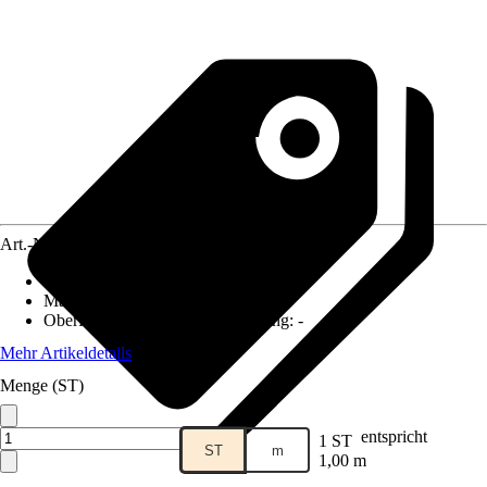
Art.-Nr.
4249093
Ausführung
:
Winkelprofil
Materialspezifizierung
:
Messing
Oberfläche/Oberflächenbehandlung
:
-
Mehr Artikeldetails
Menge (ST)
entspricht
1 ST
ST
m
1,00 m