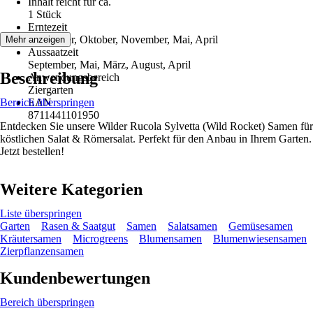
Inhalt reicht für ca.
1 Stück
Erntezeit
September, Oktober, November, Mai, April
Mehr anzeigen
Aussaatzeit
September, Mai, März, August, April
Beschreibung
Anwendungsbereich
Ziergarten
Bereich überspringen
EAN
8711441101950
Entdecken Sie unsere Wilder Rucola Sylvetta (Wild Rocket) Samen für
köstlichen Salat & Römersalat. Perfekt für den Anbau in Ihrem Garten.
Jetzt bestellen!
Weitere Kategorien
Liste überspringen
Garten
Rasen & Saatgut
Samen
Salatsamen
Gemüsesamen
Kräutersamen
Microgreens
Blumensamen
Blumenwiesensamen
Zierpflanzensamen
Kundenbewertungen
Bereich überspringen