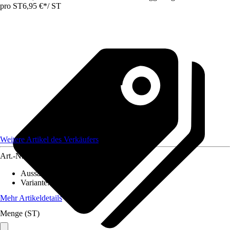
pro ST
6,95 €
*
/
ST
Weitere Artikel des Verkäufers
Art.-Nr.
12423205
Aussaatzeit
:
April, Mai, Juni
Variante
:
Blumen einjährig
Mehr Artikeldetails
Menge (ST)