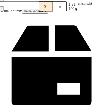
entspricht
1 ST
ST
g
100 g
Verkauf durch:
DeineGartenwelt