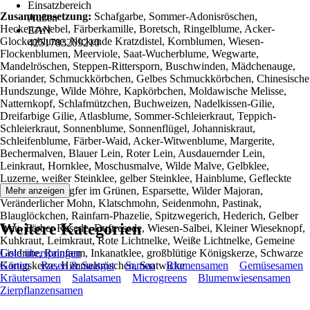
Einsatzbereich
Zusammensetzung:
Schafgarbe, Sommer-Adonisröschen,
Außen
Heckenzwiebel, Färberkamille, Boretsch, Ringelblume, Acker-
EAN
Glockenblume, Nickende Kratzdistel, Kornblumen, Wiesen-
4251783209210
Flockenblumen, Meerviole, Saat-Wucherblume, Wegwarte,
Mandelröschen, Steppen-Rittersporn, Buschwinden, Mädchenauge,
Koriander, Schmuckkörbchen, Gelbes Schmuckkörbchen, Chinesische
Hundszunge, Wilde Möhre, Kapkörbchen, Moldawische Melisse,
Natternkopf, Schlafmützchen, Buchweizen, Nadelkissen-Gilie,
Dreifarbige Gilie, Atlasblume, Sommer-Schleierkraut, Teppich-
Schleierkraut, Sonnenblume, Sonnenflügel, Johanniskraut,
Schleifenblume, Färber-Waid, Acker-Witwenblume, Margerite,
Bechermalven, Blauer Lein, Roter Lein, Ausdauernder Lein,
Leinkraut, Hornklee, Moschusmalve, Wilde Malve, Gelbklee,
Luzerne, weißer Steinklee, gelber Steinklee, Hainblume, Gefleckte
Hainblume, Jungfer im Grünen, Esparsette, Wilder Majoran,
Mehr anzeigen
Veränderlicher Mohn, Klatschmohn, Seidenmohn, Pastinak,
Blauglöckchen, Rainfarn-Phazelie, Spitzwegerich, Hederich, Gelber
Weitere Kategorien
Wau, Färber Resede, Duftresede, Wiesen-Salbei, Kleiner Wieseknopf,
Kuhkraut, Leimkraut, Rote Lichtnelke, Weiße Lichtnelke, Gemeine
Goldrute, Rainfarm, Inkanatklee, großblütige Königskerze, Schwarze
Liste überspringen
Königskerze, Himmelsröschen, Saatwicke
Garten
Rasen & Saatgut
Samen
Blumensamen
Gemüsesamen
Kräutersamen
Salatsamen
Microgreens
Blumenwiesensamen
Zierpflanzensamen