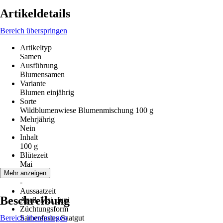
Artikeldetails
Bereich überspringen
Artikeltyp
Samen
Ausführung
Blumensamen
Variante
Blumen einjährig
Sorte
Wildblumenwiese Blumenmischung 100 g
Mehrjährig
Nein
Inhalt
100 g
Blütezeit
Mai
Erntezeit
Mehr anzeigen
-
Aussaatzeit
Beschreibung
April, Mai, Juni
Züchtungsform
Bereich überspringen
Samenfestes Saatgut