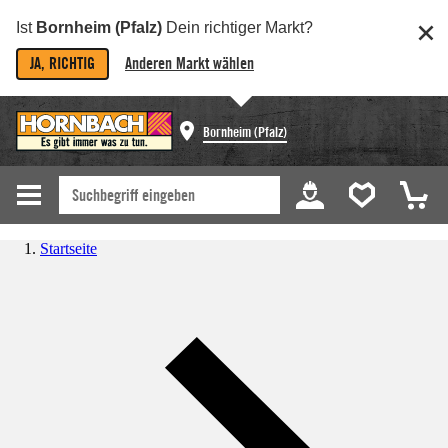
Ist
Bornheim (Pfalz)
Dein richtiger Markt?
JA, RICHTIG
Anderen Markt wählen
Bornheim (Pfalz)
Startseite