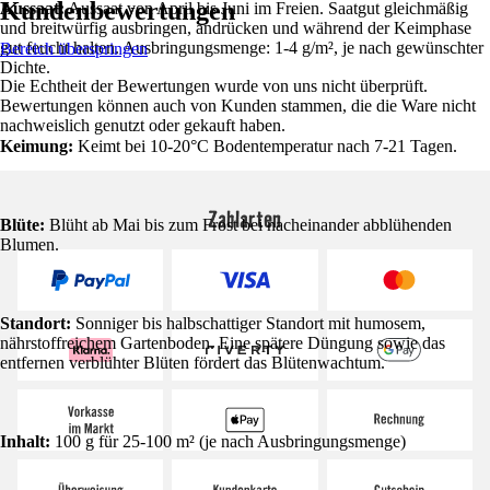
Kundenbewertungen
Aussaat:
Aussaat von April bis Juni im Freien. Saatgut gleichmäßig
und breitwürfig ausbringen, andrücken und während der Keimphase
gut feucht halten. Ausbringungsmenge: 1-4 g/m², je nach gewünschter
Bereich überspringen
Dichte.
Die Echtheit der Bewertungen wurde von uns nicht überprüft.
Bewertungen können auch von Kunden stammen, die die Ware nicht
nachweislich genutzt oder gekauft haben.
Keimung:
Keimt bei 10-20°C Bodentemperatur nach 7-21 Tagen.
Zahlarten
Blüte:
Blüht ab Mai bis zum Frost bei nacheinander abblühenden
Blumen.
Standort:
Sonniger bis halbschattiger Standort mit humosem,
nährstoffreichem Gartenboden. Eine spätere Düngung sowie das
entfernen verblühter Blüten fördert das Blütenwachtum.
Inhalt:
100 g für 25-100 m² (je nach Ausbringungsmenge)