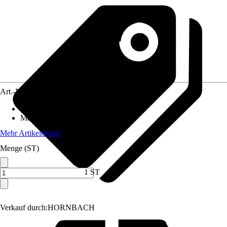
Art.-Nr.
10606639
Artikeltyp
:
Anbaugerät
Material
:
Metall
Mehr Artikeldetails
Menge (ST)
1 ST
Verkauf durch:
HORNBACH