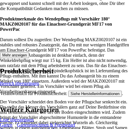
gewappnet und kannst schnell mit der Arbeit loslegen, ohne Dir über
die Kompatibilität Gedanken machen zu müssen.
Produktmerkmale des Wendepflugs mit Vorschäler 180°
MAKZ0020107 für das Einachser-Grundgerät MF17 von
PowerPac
Darum solltest Du zugreifen: Der Wendepflug MAKZ0020107 ist ein
stabiles und robustes Zusatzgerät, das Du mit nur wenigen Handgriffen
am Einachser-Grundgerät MF17 von PowerPac befestigst. Das
Anbringen des Anbaugeräts ist denkbar einfach, denn der
Mehr anzeigen
Winkeldrehpflug wiegt nur 15 kg. Ein Helfer ist also nicht notwendig,
um ratzfatz mit dem Pflug arbeitsbereit zu sein. Das für das Einachser-
Produktsicherheit
Grundgerät MF17 passende Spindelkopfstück ist im Lieferumfang des
Pflugs enthalten. Mit ihm kannst Du das Anbaugerät bis zu einem
Winkel von 180° einsetzen. Außerdem wird der MAKZ0020107 mit
Bereich überspringen
Vorschäler geliefert. Ein Vorschäler wird bei einem Pflug als
Vorarbeitswerkzeug eingesetzt.
Verantwortlich für Produktsicherheit:
.
Siehe Herstellerinformationen
Der Vorschäler schneidet den Boden vor der Pflugschar senkrecht ein.
Du stellst das Messer des Vorschälers ganz auf Deine Bedürfnisse ein
Weitere Kategorien
und bestimmst damit, wie tief der Boden eingeschnitten wird. Zudem
bringt der Vorschäler abgeschnittene Humusteile in die entstandene
Liste überspringen
Furche. Er schneidet dabei zielgerichtet Wurzeln ab. Gleichzeitig
Garten
Gartenmaschinen & Forstbedarf
werden in einem ganzheitlichen Arbeitsgang Blätter, Stroh und Samen