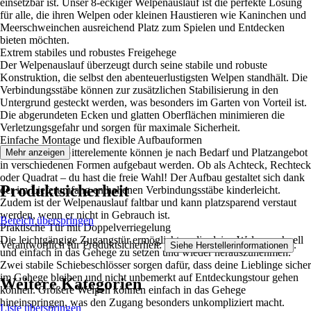
einsetzbar ist. Unser 8-eckiger Welpenauslauf ist die perfekte Lösung
für alle, die ihren Welpen oder kleinen Haustieren wie Kaninchen und
Meerschweinchen ausreichend Platz zum Spielen und Entdecken
bieten möchten.
Extrem stabiles und robustes Freigehege
Der Welpenauslauf überzeugt durch seine stabile und robuste
Konstruktion, die selbst den abenteuerlustigsten Welpen standhält. Die
Verbindungsstäbe können zur zusätzlichen Stabilisierung in den
Untergrund gesteckt werden, was besonders im Garten von Vorteil ist.
Die abgerundeten Ecken und glatten Oberflächen minimieren die
Verletzungsgefahr und sorgen für maximale Sicherheit.
Einfache Montage und flexible Aufbauformen
Die einzelnen Gitterelemente können je nach Bedarf und Platzangebot
Mehr anzeigen
in verschiedenen Formen aufgebaut werden. Ob als Achteck, Rechteck
oder Quadrat – du hast die freie Wahl! Der Aufbau gestaltet sich dank
Produktsicherheit
der im Lieferumfang enthaltenen Verbindungsstäbe kinderleicht.
Zudem ist der Welpenauslauf faltbar und kann platzsparend verstaut
werden, wenn er nicht in Gebrauch ist.
Bereich überspringen
Praktische Tür mit Doppelverriegelung
Die leichtgängige Zugangstür ermöglicht es dir, deine Welpen schnell
Verantwortlich für Produktsicherheit:
.
Siehe Herstellerinformationen
und einfach in das Gehege zu setzen und wieder herauszunehmen.
Zwei stabile Schiebeschlösser sorgen dafür, dass deine Lieblinge sicher
im Gehege bleiben und nicht unbemerkt auf Entdeckungstour gehen
Weitere Kategorien
können. Größere Welpen können einfach in das Gehege
hineinspringen, was den Zugang besonders unkompliziert macht.
Liste überspringen