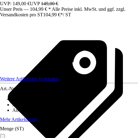
UVP: 149,00 €
UVP
149,00 €
Unser Preis — 104,99 € * Alle Preise inkl. MwSt. und ggf. zzgl.
Versandkosten pro ST
104,99 €
*
/
ST
Weitere Artikel des Verkäufers
Art.-Nr.
12213721
Artikeltyp
:
Pflegemittel
Anwendung
:
Pflegen
Anwendungsbereich
:
Hund
Mehr Artikeldetails
Menge (ST)