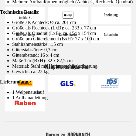
Mehrere Aufbauformen möglich (Achteck, Rechteck, Quadrat)
Technische Details:
Größe als Achteck: Ø ca. 201 cm
Größe als Rechteck (LxB): ca. 233 x 77 cm
Größe als Quadrat (LxB): ca. 154 x 154 cm
Größe pro Gitterelement (BxH): 77 x 100 cm
Stahlrahmenstärke: 1,5 cm
Gitterstabstärke: 0,3 cm
Gitterabstand: 16 x 4 cm
Maße Tür (BxH): 32 x 82,5 cm
Hauptversandpartner
Material: Stahl mit Hammerschlaglackierung
Gewicht: ca. 22 kg
Lieferumfang :
1 Welpenauslauf
1 Aufbauanleitung
Darum zu HORNBACH